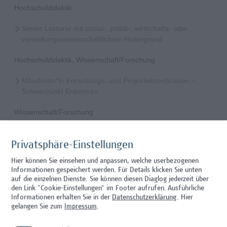
Hochschuldidaktik
Senior Lecturer mit sozial-, politik-, wirtschafts- oder
verwaltungswissenschaftlichem Hintergrund
Hochschuldidaktik, Wissenschaft/Forschung
Mitarbeiter*in Forschungs- und Projektekoordination –
Schwerpunkt Erasmus+
Wissenschaft/Forschung
Senior Lecturer - Radiologietechnologie (Teilzeit)
Privatsphäre-Einstellungen
Wissenschaft/Forschung
Hier können Sie einsehen und anpassen, welche userbezogenen
Informationen gespeichert werden. Für Details klicken Sie unten
Senior Lecturer - Radiologietechnologie (Vollzeit)
auf die einzelnen Dienste. Sie können diesen Diaglog jederzeit über
den Link "Cookie-Einstellungen" im Footer aufrufen.
Ausführliche
Wissenschaft/Forschung
Informationen erhalten Sie in der
Datenschutzerklärung
. Hier
gelangen Sie zum
Impressum
.
Senior Lecturer - Diätologie