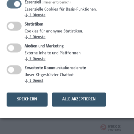
Essenziell
(immer erforderlich)
Wissenschaft/Forschung
Essenzielle Cookies für Basis-Funktionen.
↓
3
Dienste
Expert*in für Schutzrechte und Verwertung
Statistiken
Wissenschaft/Forschung
Cookies für anonyme Statistiken.
↓
2
Dienste
Mitarbeiter*in Forschungsdatenmanagement
Medien und Marketing
Externe Inhalte und Plattformen.
Administration, Wissenschaft/Forschung
↓
5
Dienste
Senior Lecturer Computer Science - Fokus IT-Security
Erweiterte Kommunikationsdienste
Unser KI-gestützter Chatbot.
Wissenschaft/Forschung
↓
1
Dienst
Mitarbeiter*in Programmkoordination &
Weiterbildungsmanagement (m/w/x)
SPEICHERN
ALLE AKZEPTIEREN
Administration, Kaufmännische Berufe