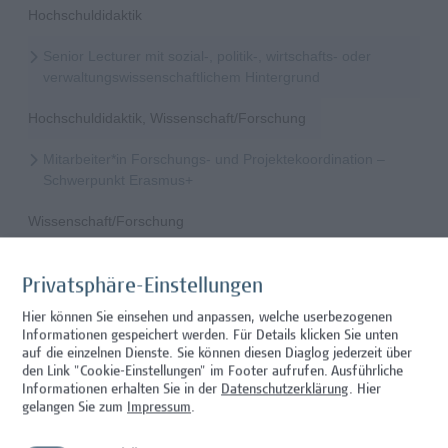
Hochschuldidaktik
Senior Lecturer mit sozial-, politik-, wirtschafts- oder
verwaltungswissenschaftlichem Hintergrund
Hochschuldidaktik, Wissenschaft/Forschung
Mitarbeiter*in Forschungs- und Projektekoordination –
Schwerpunkt Erasmus+
Wissenschaft/Forschung
Senior Lecturer - Radiologietechnologie (Teilzeit)
Privatsphäre-Einstellungen
Wissenschaft/Forschung
Hier können Sie einsehen und anpassen, welche userbezogenen
Informationen gespeichert werden. Für Details klicken Sie unten
Senior Lecturer - Radiologietechnologie (Vollzeit)
auf die einzelnen Dienste. Sie können diesen Diaglog jederzeit über
den Link "Cookie-Einstellungen" im Footer aufrufen.
Ausführliche
Wissenschaft/Forschung
Informationen erhalten Sie in der
Datenschutzerklärung
. Hier
gelangen Sie zum
Impressum
.
Senior Lecturer - Diätologie