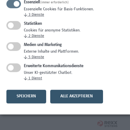
Essenziell
(immer erforderlich)
Wissenschaft/Forschung
Essenzielle Cookies für Basis-Funktionen.
↓
3
Dienste
Expert*in für Schutzrechte und Verwertung
Statistiken
Wissenschaft/Forschung
Cookies für anonyme Statistiken.
↓
2
Dienste
Mitarbeiter*in Forschungsdatenmanagement
Medien und Marketing
Externe Inhalte und Plattformen.
Administration, Wissenschaft/Forschung
↓
5
Dienste
Senior Lecturer Computer Science - Fokus IT-Security
Erweiterte Kommunikationsdienste
Unser KI-gestützter Chatbot.
Wissenschaft/Forschung
↓
1
Dienst
Mitarbeiter*in Programmkoordination &
Weiterbildungsmanagement (m/w/x)
SPEICHERN
ALLE AKZEPTIEREN
Administration, Kaufmännische Berufe