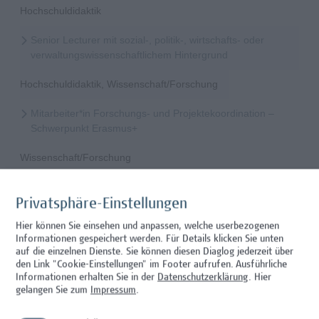
Hochschuldidaktik
Senior Lecturer mit sozial-, politik-, wirtschafts- oder
verwaltungswissenschaftlichem Hintergrund
Hochschuldidaktik, Wissenschaft/Forschung
Mitarbeiter*in Forschungs- und Projektekoordination –
Schwerpunkt Erasmus+
Wissenschaft/Forschung
Senior Lecturer - Radiologietechnologie (Teilzeit)
Privatsphäre-Einstellungen
Wissenschaft/Forschung
Hier können Sie einsehen und anpassen, welche userbezogenen
Informationen gespeichert werden. Für Details klicken Sie unten
Senior Lecturer - Radiologietechnologie (Vollzeit)
auf die einzelnen Dienste. Sie können diesen Diaglog jederzeit über
den Link "Cookie-Einstellungen" im Footer aufrufen.
Ausführliche
Wissenschaft/Forschung
Informationen erhalten Sie in der
Datenschutzerklärung
. Hier
gelangen Sie zum
Impressum
.
Senior Lecturer - Diätologie