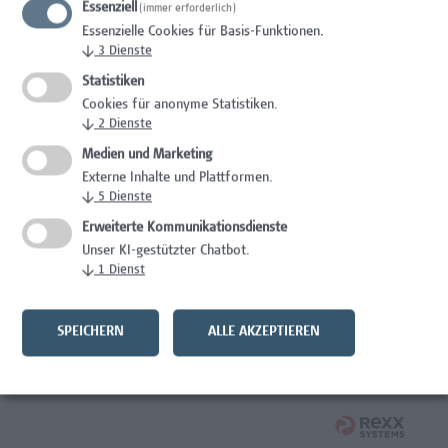
Essenziell
(immer erforderlich)
Wissenschaft/Forschung
Essenzielle Cookies für Basis-Funktionen.
↓
3
Dienste
Expert*in für Schutzrechte und Verwertung
Statistiken
Wissenschaft/Forschung
Cookies für anonyme Statistiken.
↓
2
Dienste
Mitarbeiter*in Forschungsdatenmanagement
Medien und Marketing
Externe Inhalte und Plattformen.
Administration, Wissenschaft/Forschung
↓
5
Dienste
Senior Lecturer Computer Science - Fokus IT-Security
Erweiterte Kommunikationsdienste
Unser KI-gestützter Chatbot.
Wissenschaft/Forschung
↓
1
Dienst
Mitarbeiter*in Programmkoordination &
Weiterbildungsmanagement (m/w/x)
SPEICHERN
ALLE AKZEPTIEREN
Administration, Kaufmännische Berufe