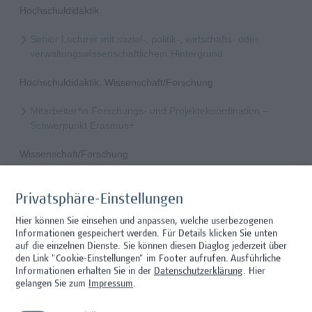
Hochschuldidaktik
Senior Lecturer mit sozial-, politik-, wirtschafts- oder
verwaltungswissenschaftlichem Hintergrund
Hochschuldidaktik, Wissenschaft/Forschung
Mitarbeiter*in Forschungs- und Projektekoordination –
Schwerpunkt Erasmus+
Wissenschaft/Forschung
Senior Lecturer - Radiologietechnologie (Teilzeit)
Privatsphäre-Einstellungen
Wissenschaft/Forschung
Hier können Sie einsehen und anpassen, welche userbezogenen
Informationen gespeichert werden. Für Details klicken Sie unten
Senior Lecturer - Radiologietechnologie (Vollzeit)
auf die einzelnen Dienste. Sie können diesen Diaglog jederzeit über
den Link "Cookie-Einstellungen" im Footer aufrufen.
Ausführliche
Wissenschaft/Forschung
Informationen erhalten Sie in der
Datenschutzerklärung
. Hier
gelangen Sie zum
Impressum
.
Senior Lecturer - Diätologie