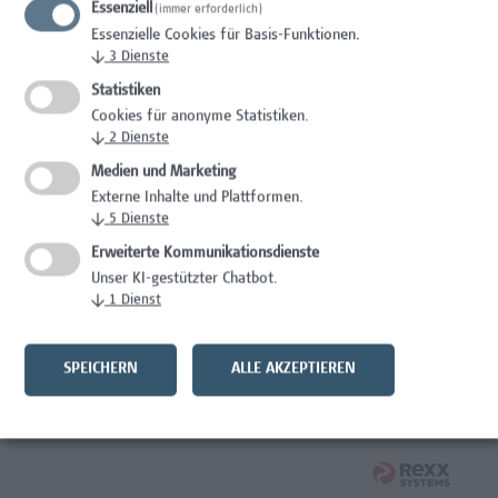
Essenziell
(immer erforderlich)
Wissenschaft/Forschung
Essenzielle Cookies für Basis-Funktionen.
↓
3
Dienste
Expert*in für Schutzrechte und Verwertung
Statistiken
Wissenschaft/Forschung
Cookies für anonyme Statistiken.
↓
2
Dienste
Mitarbeiter*in Forschungsdatenmanagement
Medien und Marketing
Externe Inhalte und Plattformen.
Administration, Wissenschaft/Forschung
↓
5
Dienste
Senior Lecturer Computer Science - Fokus IT-Security
Erweiterte Kommunikationsdienste
Unser KI-gestützter Chatbot.
Wissenschaft/Forschung
↓
1
Dienst
Mitarbeiter*in Programmkoordination &
Weiterbildungsmanagement (m/w/x)
SPEICHERN
ALLE AKZEPTIEREN
Administration, Kaufmännische Berufe