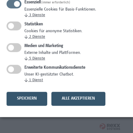
Essenziell
(immer erforderlich)
Wissenschaft/Forschung
Essenzielle Cookies für Basis-Funktionen.
↓
3
Dienste
Expert*in für Schutzrechte und Verwertung
Statistiken
Wissenschaft/Forschung
Cookies für anonyme Statistiken.
↓
2
Dienste
Mitarbeiter*in Forschungsdatenmanagement
Medien und Marketing
Externe Inhalte und Plattformen.
Administration, Wissenschaft/Forschung
↓
5
Dienste
Senior Lecturer Computer Science - Fokus IT-Security
Erweiterte Kommunikationsdienste
Unser KI-gestützter Chatbot.
Wissenschaft/Forschung
↓
1
Dienst
Mitarbeiter*in Programmkoordination &
Weiterbildungsmanagement (m/w/x)
SPEICHERN
ALLE AKZEPTIEREN
Administration, Kaufmännische Berufe