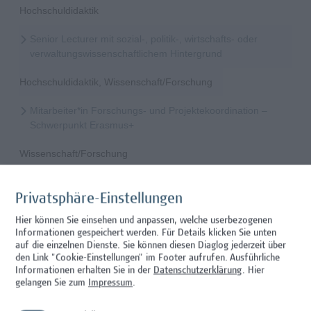
Hochschuldidaktik
Senior Lecturer mit sozial-, politik-, wirtschafts- oder
verwaltungswissenschaftlichem Hintergrund
Hochschuldidaktik, Wissenschaft/Forschung
Mitarbeiter*in Forschungs- und Projektekoordination –
Schwerpunkt Erasmus+
Wissenschaft/Forschung
Senior Lecturer - Radiologietechnologie (Teilzeit)
Privatsphäre-Einstellungen
Wissenschaft/Forschung
Hier können Sie einsehen und anpassen, welche userbezogenen
Informationen gespeichert werden. Für Details klicken Sie unten
Senior Lecturer - Radiologietechnologie (Vollzeit)
auf die einzelnen Dienste. Sie können diesen Diaglog jederzeit über
den Link "Cookie-Einstellungen" im Footer aufrufen.
Ausführliche
Wissenschaft/Forschung
Informationen erhalten Sie in der
Datenschutzerklärung
. Hier
gelangen Sie zum
Impressum
.
Senior Lecturer - Diätologie