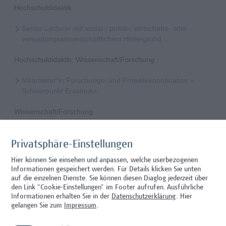
Hochschuldidaktik
Senior Lecturer mit sozial-, politik-, wirtschafts- oder
verwaltungswissenschaftlichem Hintergrund
Hochschuldidaktik, Wissenschaft/Forschung
Mitarbeiter*in Forschungs- und Projektekoordination –
Schwerpunkt Erasmus+
Wissenschaft/Forschung
Senior Lecturer - Radiologietechnologie (Teilzeit)
Privatsphäre-Einstellungen
Wissenschaft/Forschung
Hier können Sie einsehen und anpassen, welche userbezogenen
Informationen gespeichert werden. Für Details klicken Sie unten
Senior Lecturer - Radiologietechnologie (Vollzeit)
auf die einzelnen Dienste. Sie können diesen Diaglog jederzeit über
den Link "Cookie-Einstellungen" im Footer aufrufen.
Ausführliche
Wissenschaft/Forschung
Informationen erhalten Sie in der
Datenschutzerklärung
. Hier
gelangen Sie zum
Impressum
.
Senior Lecturer - Diätologie