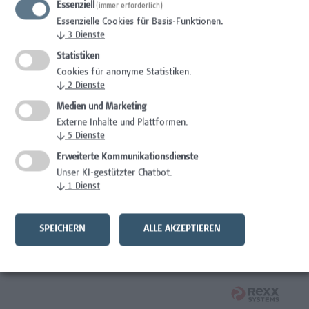
Essenziell
(immer erforderlich)
Wissenschaft/Forschung
Essenzielle Cookies für Basis-Funktionen.
↓
3
Dienste
Expert*in für Schutzrechte und Verwertung
Statistiken
Wissenschaft/Forschung
Cookies für anonyme Statistiken.
↓
2
Dienste
Mitarbeiter*in Forschungsdatenmanagement
Medien und Marketing
Externe Inhalte und Plattformen.
Administration, Wissenschaft/Forschung
↓
5
Dienste
Senior Lecturer Computer Science - Fokus IT-Security
Erweiterte Kommunikationsdienste
Unser KI-gestützter Chatbot.
Wissenschaft/Forschung
↓
1
Dienst
Mitarbeiter*in Programmkoordination &
Weiterbildungsmanagement (m/w/x)
SPEICHERN
ALLE AKZEPTIEREN
Administration, Kaufmännische Berufe