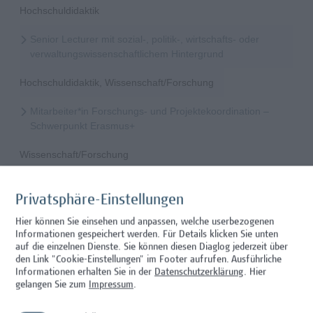
Hochschuldidaktik
Senior Lecturer mit sozial-, politik-, wirtschafts- oder
verwaltungswissenschaftlichem Hintergrund
Hochschuldidaktik, Wissenschaft/Forschung
Mitarbeiter*in Forschungs- und Projektekoordination –
Schwerpunkt Erasmus+
Wissenschaft/Forschung
Senior Lecturer - Radiologietechnologie (Teilzeit)
Privatsphäre-Einstellungen
Wissenschaft/Forschung
Hier können Sie einsehen und anpassen, welche userbezogenen
Informationen gespeichert werden. Für Details klicken Sie unten
Senior Lecturer - Radiologietechnologie (Vollzeit)
auf die einzelnen Dienste. Sie können diesen Diaglog jederzeit über
den Link "Cookie-Einstellungen" im Footer aufrufen.
Ausführliche
Wissenschaft/Forschung
Informationen erhalten Sie in der
Datenschutzerklärung
. Hier
gelangen Sie zum
Impressum
.
Senior Lecturer - Diätologie