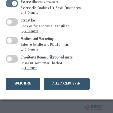
Essenziell
(immer erforderlich)
Wissenschaft/Forschung
Essenzielle Cookies für Basis-Funktionen.
↓
3
Dienste
Expert*in für Schutzrechte und Verwertung
Statistiken
Wissenschaft/Forschung
Cookies für anonyme Statistiken.
↓
2
Dienste
Mitarbeiter*in Forschungsdatenmanagement
Medien und Marketing
Externe Inhalte und Plattformen.
Administration, Wissenschaft/Forschung
↓
5
Dienste
Senior Lecturer Computer Science - Fokus IT-Security
Erweiterte Kommunikationsdienste
Unser KI-gestützter Chatbot.
Wissenschaft/Forschung
↓
1
Dienst
Mitarbeiter*in Programmkoordination &
Weiterbildungsmanagement (m/w/x)
SPEICHERN
ALLE AKZEPTIEREN
Administration, Kaufmännische Berufe