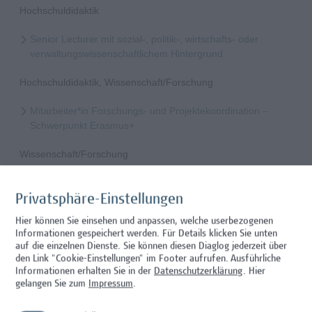
Hochschuldidaktik
Senior Lecturer mit sozial-, politik-, wirtschafts- oder
verwaltungswissenschaftlichem Hintergrund
Hochschuldidaktik, Wissenschaft/Forschung
Mitarbeiter*in Forschungs- und Projektekoordination –
Schwerpunkt Erasmus+
Wissenschaft/Forschung
Senior Lecturer - Radiologietechnologie (Teilzeit)
Privatsphäre-Einstellungen
Wissenschaft/Forschung
Hier können Sie einsehen und anpassen, welche userbezogenen
Informationen gespeichert werden. Für Details klicken Sie unten
Senior Lecturer - Radiologietechnologie (Vollzeit)
auf die einzelnen Dienste. Sie können diesen Diaglog jederzeit über
den Link "Cookie-Einstellungen" im Footer aufrufen.
Ausführliche
Wissenschaft/Forschung
Informationen erhalten Sie in der
Datenschutzerklärung
. Hier
gelangen Sie zum
Impressum
.
Senior Lecturer - Diätologie