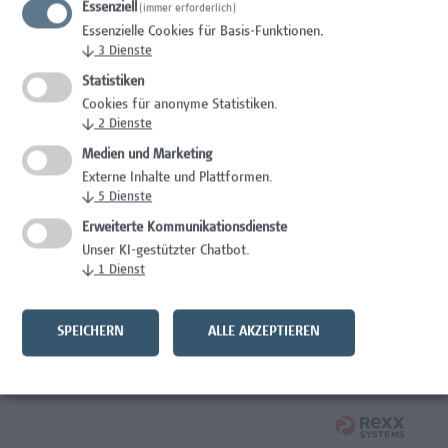
Essenziell
(immer erforderlich)
Wissenschaft/Forschung
Essenzielle Cookies für Basis-Funktionen.
↓
3
Dienste
Expert*in für Schutzrechte und Verwertung
Statistiken
Wissenschaft/Forschung
Cookies für anonyme Statistiken.
↓
2
Dienste
Mitarbeiter*in Forschungsdatenmanagement
Medien und Marketing
Externe Inhalte und Plattformen.
Administration, Wissenschaft/Forschung
↓
5
Dienste
Senior Lecturer Computer Science - Fokus IT-Security
Erweiterte Kommunikationsdienste
Unser KI-gestützter Chatbot.
Wissenschaft/Forschung
↓
1
Dienst
Mitarbeiter*in Programmkoordination &
Weiterbildungsmanagement (m/w/x)
SPEICHERN
ALLE AKZEPTIEREN
Administration, Kaufmännische Berufe