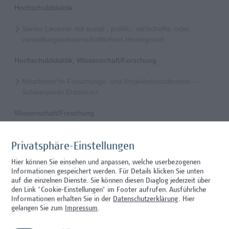
Hochschuldidaktik
Senior Lecturer mit sozial-, politik-, wirtschafts- oder
verwaltungswissenschaftlichem Hintergrund
Hochschuldidaktik, Wissenschaft/Forschung
Mitarbeiter*in Forschungs- und Projektekoordination –
Schwerpunkt Erasmus+
Wissenschaft/Forschung
Senior Lecturer - Radiologietechnologie (Teilzeit)
Privatsphäre-Einstellungen
Wissenschaft/Forschung
Hier können Sie einsehen und anpassen, welche userbezogenen
Informationen gespeichert werden. Für Details klicken Sie unten
Senior Lecturer - Radiologietechnologie (Vollzeit)
auf die einzelnen Dienste. Sie können diesen Diaglog jederzeit über
den Link "Cookie-Einstellungen" im Footer aufrufen.
Ausführliche
Wissenschaft/Forschung
Informationen erhalten Sie in der
Datenschutzerklärung
. Hier
gelangen Sie zum
Impressum
.
Senior Lecturer - Diätologie