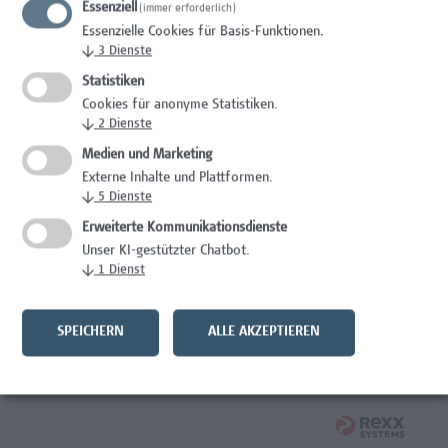
Essenziell
(immer erforderlich)
Wissenschaft/Forschung
Essenzielle Cookies für Basis-Funktionen.
↓
3
Dienste
Expert*in für Schutzrechte und Verwertung
Statistiken
Wissenschaft/Forschung
Cookies für anonyme Statistiken.
↓
2
Dienste
Mitarbeiter*in Forschungsdatenmanagement
Medien und Marketing
Externe Inhalte und Plattformen.
Administration, Wissenschaft/Forschung
↓
5
Dienste
Senior Lecturer Computer Science - Fokus IT-Security
Erweiterte Kommunikationsdienste
Unser KI-gestützter Chatbot.
Wissenschaft/Forschung
↓
1
Dienst
Mitarbeiter*in Programmkoordination &
Weiterbildungsmanagement (m/w/x)
SPEICHERN
ALLE AKZEPTIEREN
Administration, Kaufmännische Berufe