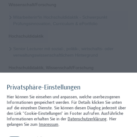
Wissenschaft/Forschung
Mitarbeiterin*in Hochschuldidaktik - Schwerpunkt
Prüfungsinnovation, Curriculum & ePortfolio
Hochschuldidaktik
Senior Lecturer mit sozial-, politik-, wirtschafts- oder
verwaltungswissenschaftlichem Hintergrund
Hochschuldidaktik, Wissenschaft/Forschung
Mitarbeiter*in Forschungs- und Projektekoordination –
Schwerpunkt Erasmus+
Privatsphäre-Einstellungen
Hier können Sie einsehen und anpassen, welche userbezogenen
Wissenschaft/Forschung
Informationen gespeichert werden. Für Details klicken Sie unten
auf die einzelnen Dienste. Sie können diesen Diaglog jederzeit über
Senior Lecturer - Radiologietechnologie (Teilzeit)
den Link "Cookie-Einstellungen" im Footer aufrufen.
Ausführliche
Informationen erhalten Sie in der
Datenschutzerklärung
. Hier
Wissenschaft/Forschung
gelangen Sie zum
Impressum
.
Senior Lecturer - Radiologietechnologie (Vollzeit)