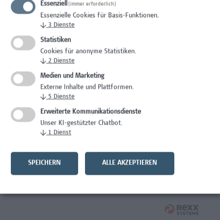
Essenziell
(immer erforderlich)
Essenzielle Cookies für Basis-Funktionen.
Wissenschaft/Forschung
↓
3
Dienste
Senior Lecturer - Diätologie
Statistiken
Cookies für anonyme Statistiken.
Wissenschaft/Forschung
↓
2
Dienste
Medien und Marketing
Expert*in für Schutzrechte und Verwertung
Externe Inhalte und Plattformen.
↓
5
Dienste
Wissenschaft/Forschung
Erweiterte Kommunikationsdienste
Mitarbeiter*in Forschungsdatenmanagement
Unser KI-gestützter Chatbot.
↓
1
Dienst
Administration, Wissenschaft/Forschung
Senior Lecturer Computer Science - Fokus IT-Security
SPEICHERN
ALLE AKZEPTIEREN
Wissenschaft/Forschung