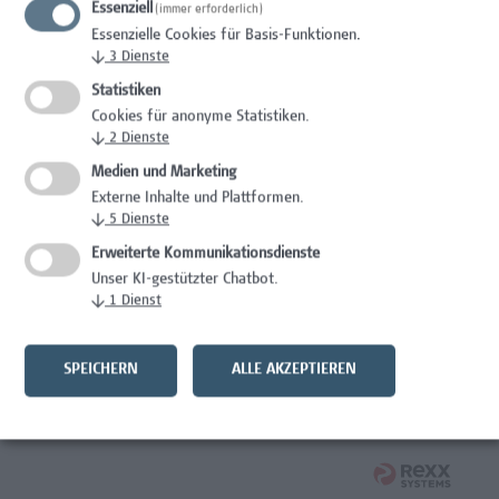
Essenziell
(immer erforderlich)
Wissenschaft/Forschung
Essenzielle Cookies für Basis-Funktionen.
↓
3
Dienste
Expert*in für Schutzrechte und Verwertung
Statistiken
Wissenschaft/Forschung
Cookies für anonyme Statistiken.
↓
2
Dienste
Mitarbeiter*in Forschungsdatenmanagement
Medien und Marketing
Externe Inhalte und Plattformen.
Administration, Wissenschaft/Forschung
↓
5
Dienste
Senior Lecturer Computer Science - Fokus IT-Security
Erweiterte Kommunikationsdienste
Unser KI-gestützter Chatbot.
Wissenschaft/Forschung
↓
1
Dienst
Mitarbeiter*in Programmkoordination &
Weiterbildungsmanagement (m/w/x)
SPEICHERN
ALLE AKZEPTIEREN
Administration, Kaufmännische Berufe