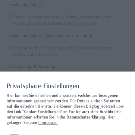
Hochschuldidaktik
Senior Lecturer mit sozial-, politik-, wirtschafts- oder
verwaltungswissenschaftlichem Hintergrund
Hochschuldidaktik, Wissenschaft/Forschung
Mitarbeiter*in Forschungs- und Projektekoordination –
Schwerpunkt Erasmus+
Wissenschaft/Forschung
Senior Lecturer - Radiologietechnologie (Teilzeit)
Privatsphäre-Einstellungen
Wissenschaft/Forschung
Hier können Sie einsehen und anpassen, welche userbezogenen
Informationen gespeichert werden. Für Details klicken Sie unten
Senior Lecturer - Radiologietechnologie (Vollzeit)
auf die einzelnen Dienste. Sie können diesen Diaglog jederzeit über
den Link "Cookie-Einstellungen" im Footer aufrufen.
Ausführliche
Wissenschaft/Forschung
Informationen erhalten Sie in der
Datenschutzerklärung
. Hier
gelangen Sie zum
Impressum
.
Senior Lecturer - Diätologie