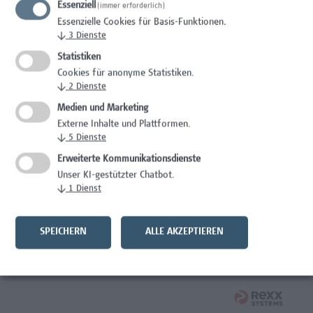
Essenziell
(immer erforderlich)
Wissenschaft/Forschung
Essenzielle Cookies für Basis-Funktionen.
↓
3
Dienste
Expert*in für Schutzrechte und Verwertung
Statistiken
Wissenschaft/Forschung
Cookies für anonyme Statistiken.
↓
2
Dienste
Mitarbeiter*in Forschungsdatenmanagement
Medien und Marketing
Externe Inhalte und Plattformen.
Administration, Wissenschaft/Forschung
↓
5
Dienste
Senior Lecturer Computer Science - Fokus IT-Security
Erweiterte Kommunikationsdienste
Unser KI-gestützter Chatbot.
Wissenschaft/Forschung
↓
1
Dienst
Mitarbeiter*in Programmkoordination &
Weiterbildungsmanagement (m/w/x)
SPEICHERN
ALLE AKZEPTIEREN
Administration, Kaufmännische Berufe