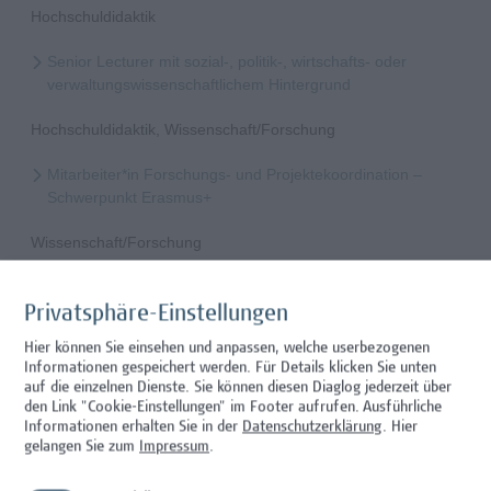
Hochschuldidaktik
Senior Lecturer mit sozial-, politik-, wirtschafts- oder
verwaltungswissenschaftlichem Hintergrund
Hochschuldidaktik, Wissenschaft/Forschung
Mitarbeiter*in Forschungs- und Projektekoordination –
Schwerpunkt Erasmus+
Wissenschaft/Forschung
Senior Lecturer - Radiologietechnologie (Teilzeit)
Privatsphäre-Einstellungen
Wissenschaft/Forschung
Hier können Sie einsehen und anpassen, welche userbezogenen
Informationen gespeichert werden. Für Details klicken Sie unten
Senior Lecturer - Radiologietechnologie (Vollzeit)
auf die einzelnen Dienste. Sie können diesen Diaglog jederzeit über
den Link "Cookie-Einstellungen" im Footer aufrufen.
Ausführliche
Wissenschaft/Forschung
Informationen erhalten Sie in der
Datenschutzerklärung
. Hier
gelangen Sie zum
Impressum
.
Senior Lecturer - Diätologie