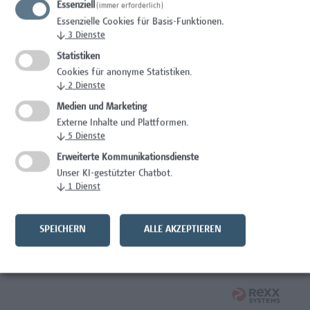
Essenziell
(immer erforderlich)
Wissenschaft/Forschung
Essenzielle Cookies für Basis-Funktionen.
↓
3
Dienste
Expert*in für Schutzrechte und Verwertung
Statistiken
Wissenschaft/Forschung
Cookies für anonyme Statistiken.
↓
2
Dienste
Mitarbeiter*in Forschungsdatenmanagement
Medien und Marketing
Externe Inhalte und Plattformen.
Administration, Wissenschaft/Forschung
↓
5
Dienste
Senior Lecturer Computer Science - Fokus IT-Security
Erweiterte Kommunikationsdienste
Unser KI-gestützter Chatbot.
Wissenschaft/Forschung
↓
1
Dienst
Mitarbeiter*in Programmkoordination &
Weiterbildungsmanagement (m/w/x)
SPEICHERN
ALLE AKZEPTIEREN
Administration, Kaufmännische Berufe