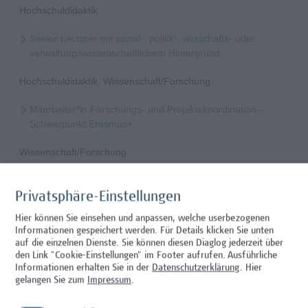
Hochschuldidaktik
Senior Lecturer mit sozial-, politik-, wirtschafts- oder
verwaltungswissenschaftlichem Hintergrund
Hochschuldidaktik, Wissenschaft/Forschung
Mitarbeiter*in Forschungs- und Projektekoordination –
Schwerpunkt Erasmus+
Wissenschaft/Forschung
Senior Lecturer - Radiologietechnologie (Teilzeit)
Privatsphäre-Einstellungen
Wissenschaft/Forschung
Hier können Sie einsehen und anpassen, welche userbezogenen
Informationen gespeichert werden. Für Details klicken Sie unten
Senior Lecturer - Radiologietechnologie (Vollzeit)
auf die einzelnen Dienste. Sie können diesen Diaglog jederzeit über
den Link "Cookie-Einstellungen" im Footer aufrufen.
Ausführliche
Wissenschaft/Forschung
Informationen erhalten Sie in der
Datenschutzerklärung
. Hier
gelangen Sie zum
Impressum
.
Senior Lecturer - Diätologie