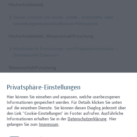
Hochschuldidaktik
Senior Lecturer mit sozial-, politik-, wirtschafts- oder
verwaltungswissenschaftlichem Hintergrund
Hochschuldidaktik, Wissenschaft/Forschung
Mitarbeiter*in Forschungs- und Projektekoordination –
Schwerpunkt Erasmus+
Wissenschaft/Forschung
Senior Lecturer - Radiologietechnologie (Teilzeit)
Privatsphäre-Einstellungen
Wissenschaft/Forschung
Hier können Sie einsehen und anpassen, welche userbezogenen
Informationen gespeichert werden. Für Details klicken Sie unten
Senior Lecturer - Radiologietechnologie (Vollzeit)
auf die einzelnen Dienste. Sie können diesen Diaglog jederzeit über
den Link "Cookie-Einstellungen" im Footer aufrufen.
Ausführliche
Wissenschaft/Forschung
Informationen erhalten Sie in der
Datenschutzerklärung
. Hier
gelangen Sie zum
Impressum
.
Senior Lecturer - Diätologie