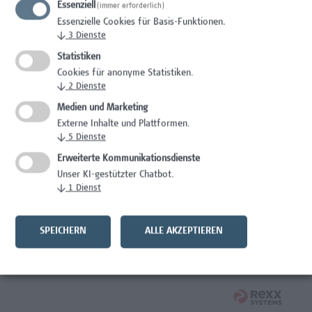
Essenziell
(immer erforderlich)
Wissenschaft/Forschung
Essenzielle Cookies für Basis-Funktionen.
↓
3
Dienste
Expert*in für Schutzrechte und Verwertung
Statistiken
Wissenschaft/Forschung
Cookies für anonyme Statistiken.
↓
2
Dienste
Mitarbeiter*in Forschungsdatenmanagement
Medien und Marketing
Externe Inhalte und Plattformen.
Administration, Wissenschaft/Forschung
↓
5
Dienste
Senior Lecturer Computer Science - Fokus IT-Security
Erweiterte Kommunikationsdienste
Unser KI-gestützter Chatbot.
Wissenschaft/Forschung
↓
1
Dienst
Mitarbeiter*in Programmkoordination &
Weiterbildungsmanagement (m/w/x)
SPEICHERN
ALLE AKZEPTIEREN
Administration, Kaufmännische Berufe