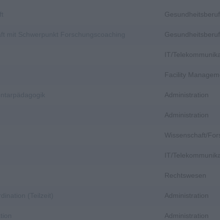
ft
Gesundheitsberuf
aft mit Schwerpunkt Forschungscoaching
Gesundheitsberuf
IT/Telekommunika
Facility Managem
entarpädagogik
Administration
Administration
Wissenschaft/Fo
IT/Telekommunika
Rechtswesen
dination (Teilzeit)
Administration
tion
Administration