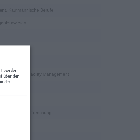
ent, Kaufmännische Berufe
ngenieurwesen
rschung
rt werden.
en / Nebenjobs, Facility Management
it über den
in der
rschung
k
k, Wissenschaft/Forschung
rschung
rschung