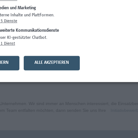
dien und Marketing
)
Wissenschaft/Fo
terne Inhalte und Plattformen.
5
Dienste
Wissenschaft/Fo
weiterte Kommunikationsdienste
Wissenschaft/Fo
ser KI-gestützter Chatbot.
1
Dienst
Administration, 
curity
Wissenschaft/Fo
HERN
ALLE AKZEPTIEREN
bildungsmanagement (m/w/x)
Administration, 
ternehmen. Wir sind immer an Menschen interessiert, die Einsatzbere
erem Team entfalten möchten, dann senden Sie uns Ihre
Initiativbewe