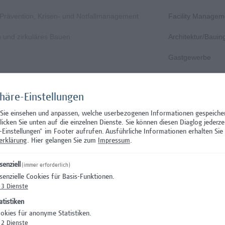
, Prävention, Krisen- und Notfallmanagement
Facility Managem
n und zirkuläres Bauen
Architektur/Baui
Gastgewerbe
Gastgewerbe
phäre-Einstellungen
Wissenschaft/Fo
 Sie einsehen und anpassen, welche userbezogenen Informationen gespeiche
Aushilfstätigkeit
klicken Sie unten auf die einzelnen Dienste. Sie können diesen Diaglog jederze
-Einstellungen" im Footer aufrufen.
Ausführliche Informationen erhalten Sie 
Wissenschaft/Fo
erklärung
. Hier gelangen Sie zum
Impressum
.
 Prüfungsinnovation, Curriculum & ePortfolio
Hochschuldidakti
senziell
(immer erforderlich)
senzielle Cookies für Basis-Funktionen.
s- oder verwaltungswissenschaftlichem Hintergrund
Hochschuldidakti
3
Dienste
nation – Schwerpunkt Erasmus+
Wissenschaft/Fo
atistiken
okies für anonyme Statistiken.
)
Wissenschaft/Fo
2
Dienste