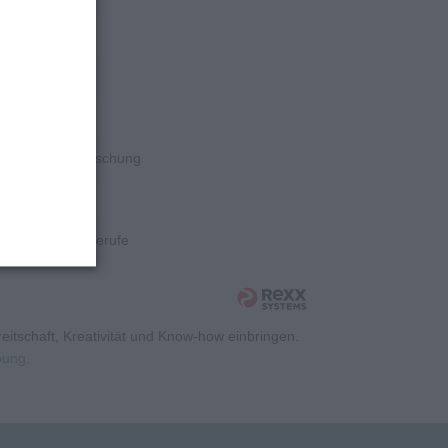
rschung
rschung
rschung
Wissenschaft/Forschung
rschung
Kaufmännische Berufe
itschaft, Kreativität und Know-how einbringen.
rbung
.