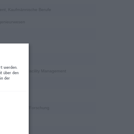
ent, Kaufmännische Berufe
ngenieurwesen
rschung
rt werden.
en / Nebenjobs, Facility Management
it über den
in der
rschung
k
k, Wissenschaft/Forschung
rschung
rschung