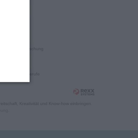
rschung
rschung
rschung
Wissenschaft/Forschung
rschung
Kaufmännische Berufe
itschaft, Kreativität und Know-how einbringen.
rbung
.