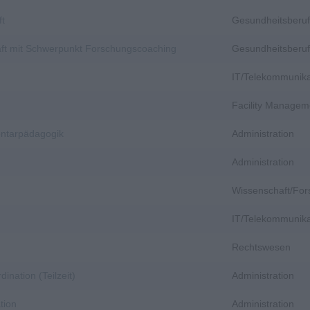
ft
Gesundheitsberuf
aft mit Schwerpunkt Forschungscoaching
Gesundheitsberuf
IT/Telekommunika
Facility Managem
entarpädagogik
Administration
Administration
Wissenschaft/Fo
IT/Telekommunika
Rechtswesen
dination (Teilzeit)
Administration
tion
Administration