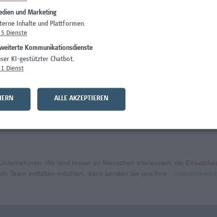
dien und Marketing
)
Wissenschaft/Fo
terne Inhalte und Plattformen.
5
Dienste
Wissenschaft/Fo
weiterte Kommunikationsdienste
Wissenschaft/Fo
ser KI-gestützter Chatbot.
1
Dienst
Administration, 
curity
Wissenschaft/Fo
HERN
ALLE AKZEPTIEREN
bildungsmanagement (m/w/x)
Administration, 
ternehmen. Wir sind immer an Menschen interessiert, die Einsatzbere
erem Team entfalten möchten, dann senden Sie uns Ihre
Initiativbewe