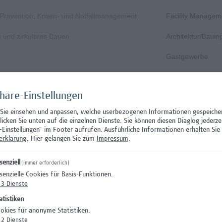
, Prävention, Krisen- und Notfallmanagement
Facility Managem
n und zirkuläres Bauen
Architektur/Baui
Gastgewerbe
Gastgewerbe
phäre-Einstellungen
Wissenschaft/Fo
 Sie einsehen und anpassen, welche userbezogenen Informationen gespeiche
Aushilfstätigkeit
klicken Sie unten auf die einzelnen Dienste. Sie können diesen Diaglog jederze
-Einstellungen" im Footer aufrufen.
Ausführliche Informationen erhalten Sie 
Wissenschaft/Fo
erklärung
. Hier gelangen Sie zum
Impressum
.
 Prüfungsinnovation, Curriculum & ePortfolio
Hochschuldidakti
senziell
(immer erforderlich)
senzielle Cookies für Basis-Funktionen.
s- oder verwaltungswissenschaftlichem Hintergrund
Hochschuldidakti
3
Dienste
nation – Schwerpunkt Erasmus+
Wissenschaft/Fo
atistiken
okies für anonyme Statistiken.
)
Wissenschaft/Fo
2
Dienste