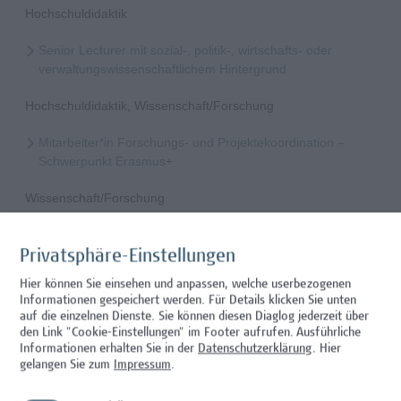
Hochschuldidaktik
Senior Lecturer mit sozial-, politik-, wirtschafts- oder
verwaltungswissenschaftlichem Hintergrund
Hochschuldidaktik, Wissenschaft/Forschung
Mitarbeiter*in Forschungs- und Projektekoordination –
Schwerpunkt Erasmus+
Wissenschaft/Forschung
Senior Lecturer - Radiologietechnologie (Teilzeit)
Privatsphäre-Einstellungen
Wissenschaft/Forschung
Hier können Sie einsehen und anpassen, welche userbezogenen
Informationen gespeichert werden. Für Details klicken Sie unten
Senior Lecturer - Radiologietechnologie (Vollzeit)
auf die einzelnen Dienste. Sie können diesen Diaglog jederzeit über
den Link "Cookie-Einstellungen" im Footer aufrufen.
Ausführliche
Wissenschaft/Forschung
Informationen erhalten Sie in der
Datenschutzerklärung
. Hier
gelangen Sie zum
Impressum
.
Senior Lecturer - Diätologie