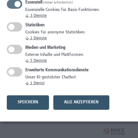
Essenziell
(immer erforderlich)
Wissenschaft/Forschung
Essenzielle Cookies für Basis-Funktionen.
↓
3
Dienste
Expert*in für Schutzrechte und Verwertung
Statistiken
Wissenschaft/Forschung
Cookies für anonyme Statistiken.
↓
2
Dienste
Mitarbeiter*in Forschungsdatenmanagement
Medien und Marketing
Externe Inhalte und Plattformen.
Administration, Wissenschaft/Forschung
↓
5
Dienste
Senior Lecturer Computer Science - Fokus IT-Security
Erweiterte Kommunikationsdienste
Unser KI-gestützter Chatbot.
Wissenschaft/Forschung
↓
1
Dienst
Mitarbeiter*in Programmkoordination &
Weiterbildungsmanagement (m/w/x)
SPEICHERN
ALLE AKZEPTIEREN
Administration, Kaufmännische Berufe