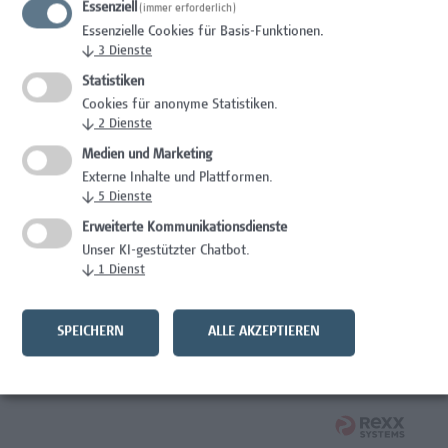
Essenziell
(immer erforderlich)
Wissenschaft/Forschung
Essenzielle Cookies für Basis-Funktionen.
↓
3
Dienste
Expert*in für Schutzrechte und Verwertung
Statistiken
Wissenschaft/Forschung
Cookies für anonyme Statistiken.
↓
2
Dienste
Mitarbeiter*in Forschungsdatenmanagement
Medien und Marketing
Externe Inhalte und Plattformen.
Administration, Wissenschaft/Forschung
↓
5
Dienste
Senior Lecturer Computer Science - Fokus IT-Security
Erweiterte Kommunikationsdienste
Unser KI-gestützter Chatbot.
Wissenschaft/Forschung
↓
1
Dienst
Mitarbeiter*in Programmkoordination &
Weiterbildungsmanagement (m/w/x)
SPEICHERN
ALLE AKZEPTIEREN
Administration, Kaufmännische Berufe