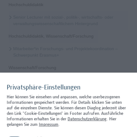
Hochschuldidaktik
Senior Lecturer mit sozial-, politik-, wirtschafts- oder
verwaltungswissenschaftlichem Hintergrund
Hochschuldidaktik, Wissenschaft/Forschung
Mitarbeiter*in Forschungs- und Projektekoordination –
Schwerpunkt Erasmus+
Wissenschaft/Forschung
Senior Lecturer - Radiologietechnologie (Teilzeit)
Privatsphäre-Einstellungen
Wissenschaft/Forschung
Hier können Sie einsehen und anpassen, welche userbezogenen
Informationen gespeichert werden. Für Details klicken Sie unten
Senior Lecturer - Radiologietechnologie (Vollzeit)
auf die einzelnen Dienste. Sie können diesen Diaglog jederzeit über
den Link "Cookie-Einstellungen" im Footer aufrufen.
Ausführliche
Wissenschaft/Forschung
Informationen erhalten Sie in der
Datenschutzerklärung
. Hier
gelangen Sie zum
Impressum
.
Senior Lecturer - Diätologie