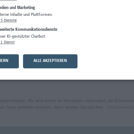
dien und Marketing
)
Wissenschaft/Fo
terne Inhalte und Plattformen.
5
Dienste
Wissenschaft/Fo
weiterte Kommunikationsdienste
Wissenschaft/Fo
ser KI-gestützter Chatbot.
1
Dienst
Administration, 
curity
Wissenschaft/Fo
HERN
ALLE AKZEPTIEREN
bildungsmanagement (m/w/x)
Administration, 
ternehmen. Wir sind immer an Menschen interessiert, die Einsatzbere
erem Team entfalten möchten, dann senden Sie uns Ihre
Initiativbewe