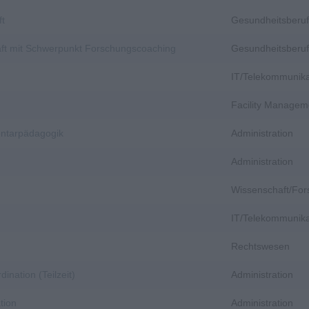
ft
Gesundheitsberuf
aft mit Schwerpunkt Forschungscoaching
Gesundheitsberuf
IT/Telekommunika
Facility Managem
entarpädagogik
Administration
Administration
Wissenschaft/Fo
IT/Telekommunika
Rechtswesen
dination (Teilzeit)
Administration
tion
Administration