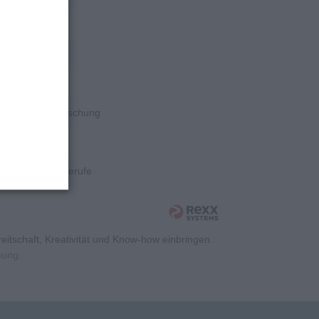
rschung
rschung
rschung
Wissenschaft/Forschung
rschung
Kaufmännische Berufe
itschaft, Kreativität und Know-how einbringen.
rbung
.