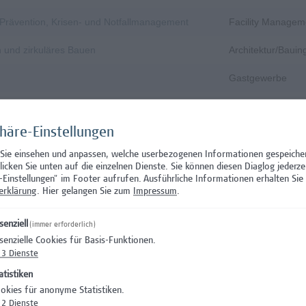
, Prävention, Krisen- und Notfallmanagement
Facility Managem
n und zirkuläres Bauen
Architektur/Baui
Gastgewerbe
Gastgewerbe
phäre-Einstellungen
Wissenschaft/Fo
 Sie einsehen und anpassen, welche userbezogenen Informationen gespeiche
Aushilfstätigkeit
klicken Sie unten auf die einzelnen Dienste. Sie können diesen Diaglog jederze
-Einstellungen" im Footer aufrufen.
Ausführliche Informationen erhalten Sie 
Wissenschaft/Fo
erklärung
. Hier gelangen Sie zum
Impressum
.
 Prüfungsinnovation, Curriculum & ePortfolio
Hochschuldidakti
senziell
(immer erforderlich)
senzielle Cookies für Basis-Funktionen.
s- oder verwaltungswissenschaftlichem Hintergrund
Hochschuldidakti
3
Dienste
nation – Schwerpunkt Erasmus+
Wissenschaft/Fo
atistiken
okies für anonyme Statistiken.
)
Wissenschaft/Fo
2
Dienste