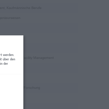
ent, Kaufmännische Berufe
ngenieurwesen
rschung
rt werden.
en / Nebenjobs, Facility Management
it über den
in der
rschung
k
k, Wissenschaft/Forschung
rschung
rschung