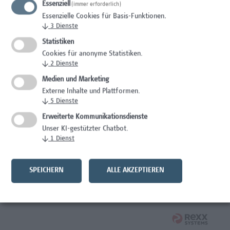
Essenziell
(immer erforderlich)
Essenzielle Cookies für Basis-Funktionen.
Wissenschaft/Forschung
↓
3
Dienste
Senior Lecturer - Diätologie
Statistiken
Cookies für anonyme Statistiken.
Wissenschaft/Forschung
↓
2
Dienste
Medien und Marketing
Expert*in für Schutzrechte und Verwertung
Externe Inhalte und Plattformen.
↓
5
Dienste
Wissenschaft/Forschung
Erweiterte Kommunikationsdienste
Mitarbeiter*in Forschungsdatenmanagement
Unser KI-gestützter Chatbot.
↓
1
Dienst
Administration, Wissenschaft/Forschung
Senior Lecturer Computer Science - Fokus IT-Security
SPEICHERN
ALLE AKZEPTIEREN
Wissenschaft/Forschung