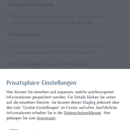
Wissenschaft/Forschung
Mitarbeiterin*in Hochschuldidaktik - Schwerpunkt
Prüfungsinnovation, Curriculum & ePortfolio
Hochschuldidaktik
Senior Lecturer mit sozial-, politik-, wirtschafts- oder
verwaltungswissenschaftlichem Hintergrund
Hochschuldidaktik, Wissenschaft/Forschung
Mitarbeiter*in Forschungs- und Projektekoordination –
Schwerpunkt Erasmus+
Privatsphäre-Einstellungen
Hier können Sie einsehen und anpassen, welche userbezogenen
Wissenschaft/Forschung
Informationen gespeichert werden. Für Details klicken Sie unten
auf die einzelnen Dienste. Sie können diesen Diaglog jederzeit über
Senior Lecturer - Radiologietechnologie (Teilzeit)
den Link "Cookie-Einstellungen" im Footer aufrufen.
Ausführliche
Informationen erhalten Sie in der
Datenschutzerklärung
. Hier
Wissenschaft/Forschung
gelangen Sie zum
Impressum
.
Senior Lecturer - Radiologietechnologie (Vollzeit)