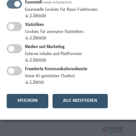
Essenziell
(immer erforderlich)
Wissenschaft/Forschung
Essenzielle Cookies für Basis-Funktionen.
↓
3
Dienste
Expert*in für Schutzrechte und Verwertung
Statistiken
Wissenschaft/Forschung
Cookies für anonyme Statistiken.
↓
2
Dienste
Mitarbeiter*in Forschungsdatenmanagement
Medien und Marketing
Externe Inhalte und Plattformen.
Administration, Wissenschaft/Forschung
↓
5
Dienste
Senior Lecturer Computer Science - Fokus IT-Security
Erweiterte Kommunikationsdienste
Unser KI-gestützter Chatbot.
Wissenschaft/Forschung
↓
1
Dienst
Mitarbeiter*in Programmkoordination &
Weiterbildungsmanagement (m/w/x)
SPEICHERN
ALLE AKZEPTIEREN
Administration, Kaufmännische Berufe