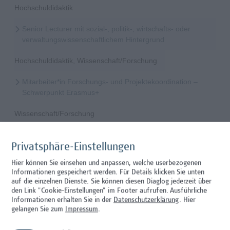
Hochschuldidaktik
Senior Lecturer mit sozial-, politik-, wirtschafts- oder
verwaltungswissenschaftlichem Hintergrund
Hochschuldidaktik, Wissenschaft/Forschung
Mitarbeiter*in Forschungs- und Projektekoordination –
Schwerpunkt Erasmus+
Wissenschaft/Forschung
Senior Lecturer - Radiologietechnologie (Teilzeit)
Privatsphäre-Einstellungen
Wissenschaft/Forschung
Hier können Sie einsehen und anpassen, welche userbezogenen
Informationen gespeichert werden. Für Details klicken Sie unten
Senior Lecturer - Radiologietechnologie (Vollzeit)
auf die einzelnen Dienste. Sie können diesen Diaglog jederzeit über
den Link "Cookie-Einstellungen" im Footer aufrufen.
Ausführliche
Wissenschaft/Forschung
Informationen erhalten Sie in der
Datenschutzerklärung
. Hier
gelangen Sie zum
Impressum
.
Senior Lecturer - Diätologie