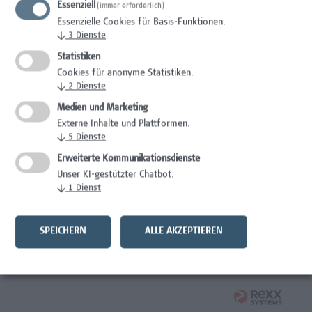
Essenziell
(immer erforderlich)
Wissenschaft/Forschung
Essenzielle Cookies für Basis-Funktionen.
↓
3
Dienste
Expert*in für Schutzrechte und Verwertung
Statistiken
Wissenschaft/Forschung
Cookies für anonyme Statistiken.
↓
2
Dienste
Mitarbeiter*in Forschungsdatenmanagement
Medien und Marketing
Externe Inhalte und Plattformen.
Administration, Wissenschaft/Forschung
↓
5
Dienste
Senior Lecturer Computer Science - Fokus IT-Security
Erweiterte Kommunikationsdienste
Unser KI-gestützter Chatbot.
Wissenschaft/Forschung
↓
1
Dienst
Mitarbeiter*in Programmkoordination &
Weiterbildungsmanagement (m/w/x)
SPEICHERN
ALLE AKZEPTIEREN
Administration, Kaufmännische Berufe