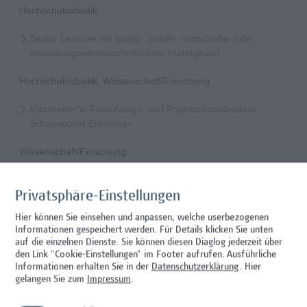
Hochschuldidaktik
Senior Lecturer mit sozial-, politik-, wirtschafts- oder
verwaltungswissenschaftlichem Hintergrund
Hochschuldidaktik, Wissenschaft/Forschung
Mitarbeiter*in Forschungs- und Projektekoordination –
Schwerpunkt Erasmus+
Wissenschaft/Forschung
Senior Lecturer - Radiologietechnologie (Teilzeit)
Privatsphäre-Einstellungen
Wissenschaft/Forschung
Hier können Sie einsehen und anpassen, welche userbezogenen
Informationen gespeichert werden. Für Details klicken Sie unten
Senior Lecturer - Radiologietechnologie (Vollzeit)
auf die einzelnen Dienste. Sie können diesen Diaglog jederzeit über
den Link "Cookie-Einstellungen" im Footer aufrufen.
Ausführliche
Wissenschaft/Forschung
Informationen erhalten Sie in der
Datenschutzerklärung
. Hier
gelangen Sie zum
Impressum
.
Senior Lecturer - Diätologie