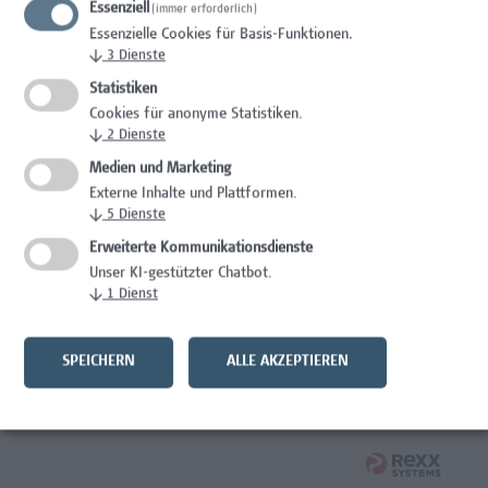
Essenziell
(immer erforderlich)
Essenzielle Cookies für Basis-Funktionen.
Wissenschaft/Forschung
↓
3
Dienste
Senior Lecturer - Diätologie
Statistiken
Cookies für anonyme Statistiken.
Wissenschaft/Forschung
↓
2
Dienste
Medien und Marketing
Expert*in für Schutzrechte und Verwertung
Externe Inhalte und Plattformen.
↓
5
Dienste
Wissenschaft/Forschung
Erweiterte Kommunikationsdienste
Mitarbeiter*in Forschungsdatenmanagement
Unser KI-gestützter Chatbot.
↓
1
Dienst
Administration, Wissenschaft/Forschung
Senior Lecturer Computer Science - Fokus IT-Security
SPEICHERN
ALLE AKZEPTIEREN
Wissenschaft/Forschung