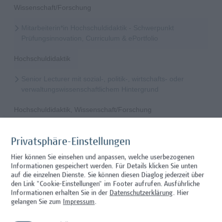
Wissenschaft/Forschung
Mitarbeiterin*in Hochschuldidaktik - Schwerpunkt
Prüfungsinnovation, Curriculum & ePortfolio
Hochschuldidaktik
Senior Lecturer mit sozial-, politik-, wirtschafts- oder
verwaltungswissenschaftlichem Hintergrund
Hochschuldidaktik, Wissenschaft/Forschung
Mitarbeiter*in Forschungs- und Projektekoordination –
Schwerpunkt Erasmus+
Privatsphäre-Einstellungen
Hier können Sie einsehen und anpassen, welche userbezogenen
Wissenschaft/Forschung
Informationen gespeichert werden. Für Details klicken Sie unten
auf die einzelnen Dienste. Sie können diesen Diaglog jederzeit über
Senior Lecturer - Radiologietechnologie (Teilzeit)
den Link "Cookie-Einstellungen" im Footer aufrufen.
Ausführliche
Informationen erhalten Sie in der
Datenschutzerklärung
. Hier
Wissenschaft/Forschung
gelangen Sie zum
Impressum
.
Senior Lecturer - Radiologietechnologie (Vollzeit)