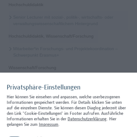
Hochschuldidaktik
Senior Lecturer mit sozial-, politik-, wirtschafts- oder
verwaltungswissenschaftlichem Hintergrund
Hochschuldidaktik, Wissenschaft/Forschung
Mitarbeiter*in Forschungs- und Projektekoordination –
Schwerpunkt Erasmus+
Wissenschaft/Forschung
Senior Lecturer - Radiologietechnologie (Teilzeit)
Privatsphäre-Einstellungen
Wissenschaft/Forschung
Hier können Sie einsehen und anpassen, welche userbezogenen
Informationen gespeichert werden. Für Details klicken Sie unten
Senior Lecturer - Radiologietechnologie (Vollzeit)
auf die einzelnen Dienste. Sie können diesen Diaglog jederzeit über
den Link "Cookie-Einstellungen" im Footer aufrufen.
Ausführliche
Wissenschaft/Forschung
Informationen erhalten Sie in der
Datenschutzerklärung
. Hier
gelangen Sie zum
Impressum
.
Senior Lecturer - Diätologie