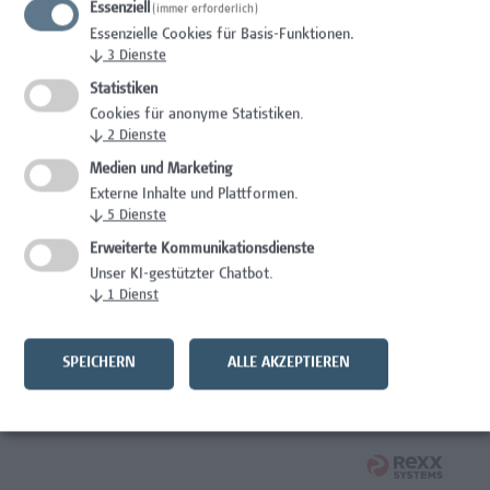
Essenziell
(immer erforderlich)
Wissenschaft/Forschung
Essenzielle Cookies für Basis-Funktionen.
↓
3
Dienste
Expert*in für Schutzrechte und Verwertung
Statistiken
Wissenschaft/Forschung
Cookies für anonyme Statistiken.
↓
2
Dienste
Mitarbeiter*in Forschungsdatenmanagement
Medien und Marketing
Externe Inhalte und Plattformen.
Administration, Wissenschaft/Forschung
↓
5
Dienste
Senior Lecturer Computer Science - Fokus IT-Security
Erweiterte Kommunikationsdienste
Unser KI-gestützter Chatbot.
Wissenschaft/Forschung
↓
1
Dienst
Mitarbeiter*in Programmkoordination &
Weiterbildungsmanagement (m/w/x)
SPEICHERN
ALLE AKZEPTIEREN
Administration, Kaufmännische Berufe