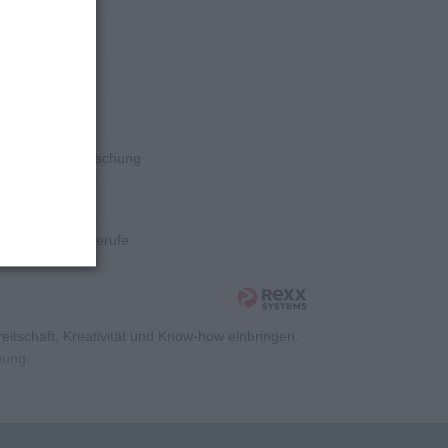
rschung
rschung
rschung
Wissenschaft/Forschung
rschung
Kaufmännische Berufe
itschaft, Kreativität und Know-how einbringen.
rbung
.