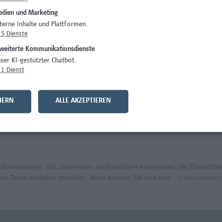
dien und Marketing
)
Wissenschaft/Fo
terne Inhalte und Plattformen.
5
Dienste
Wissenschaft/Fo
weiterte Kommunikationsdienste
Wissenschaft/Fo
ser KI-gestützter Chatbot.
1
Dienst
Administration, 
curity
Wissenschaft/Fo
HERN
ALLE AKZEPTIEREN
bildungsmanagement (m/w/x)
Administration, 
ternehmen. Wir sind immer an Menschen interessiert, die Einsatzbere
erem Team entfalten möchten, dann senden Sie uns Ihre
Initiativbewe