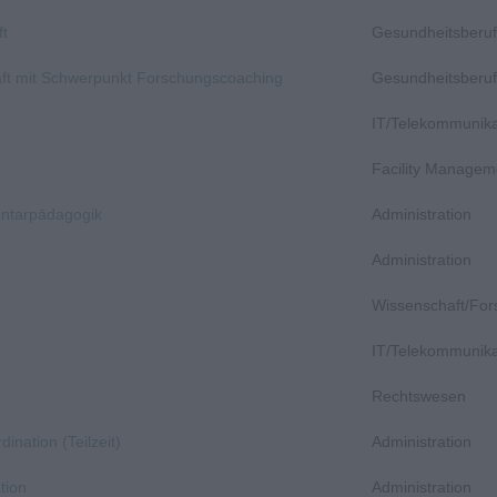
ft
Gesundheitsberuf
aft mit Schwerpunkt Forschungscoaching
Gesundheitsberuf
IT/Telekommunika
Facility Managem
entarpädagogik
Administration
Administration
Wissenschaft/Fo
IT/Telekommunika
Rechtswesen
dination (Teilzeit)
Administration
tion
Administration