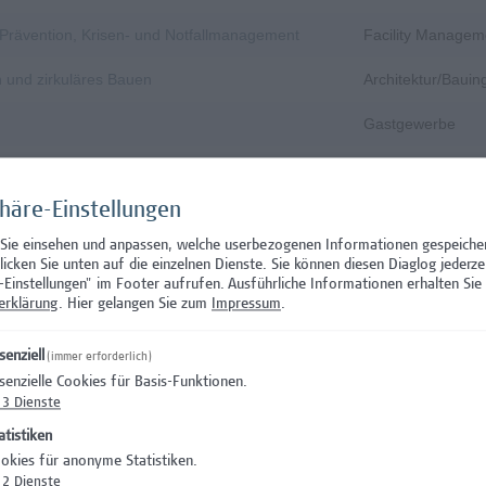
, Prävention, Krisen- und Notfallmanagement
Facility Managem
n und zirkuläres Bauen
Architektur/Baui
Gastgewerbe
Gastgewerbe
phäre-Einstellungen
Wissenschaft/Fo
 Sie einsehen und anpassen, welche userbezogenen Informationen gespeiche
Aushilfstätigkeit
klicken Sie unten auf die einzelnen Dienste. Sie können diesen Diaglog jederze
-Einstellungen" im Footer aufrufen.
Ausführliche Informationen erhalten Sie 
Wissenschaft/Fo
erklärung
. Hier gelangen Sie zum
Impressum
.
 Prüfungsinnovation, Curriculum & ePortfolio
Hochschuldidakti
senziell
(immer erforderlich)
senzielle Cookies für Basis-Funktionen.
s- oder verwaltungswissenschaftlichem Hintergrund
Hochschuldidakti
3
Dienste
nation – Schwerpunkt Erasmus+
Wissenschaft/Fo
atistiken
okies für anonyme Statistiken.
)
Wissenschaft/Fo
2
Dienste