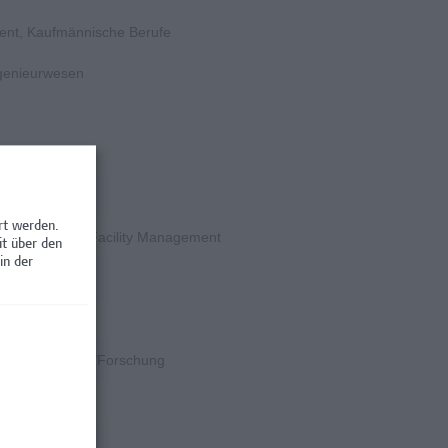
ent, Kaufmännische Berufe
ngenieurwesen
rschung
rt werden.
en / Nebenjobs, Facility Management
it über den
in der
rschung
k
k, Wissenschaft/Forschung
rschung
rschung