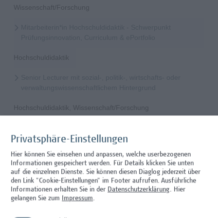
Wissenschaft/Forschung
Mitarbeiterin*in Hochschuldidaktik - Schwerpunkt
Prüfungsinnovation, Curriculum & ePortfolio
Hochschuldidaktik
Senior Lecturer mit sozial-, politik-, wirtschafts- oder
verwaltungswissenschaftlichem Hintergrund
Hochschuldidaktik, Wissenschaft/Forschung
Mitarbeiter*in Forschungs- und Projektekoordination –
Schwerpunkt Erasmus+
Privatsphäre-Einstellungen
Hier können Sie einsehen und anpassen, welche userbezogenen
Wissenschaft/Forschung
Informationen gespeichert werden. Für Details klicken Sie unten
auf die einzelnen Dienste. Sie können diesen Diaglog jederzeit über
Senior Lecturer - Radiologietechnologie (Teilzeit)
den Link "Cookie-Einstellungen" im Footer aufrufen.
Ausführliche
Informationen erhalten Sie in der
Datenschutzerklärung
. Hier
Wissenschaft/Forschung
gelangen Sie zum
Impressum
.
Senior Lecturer - Radiologietechnologie (Vollzeit)