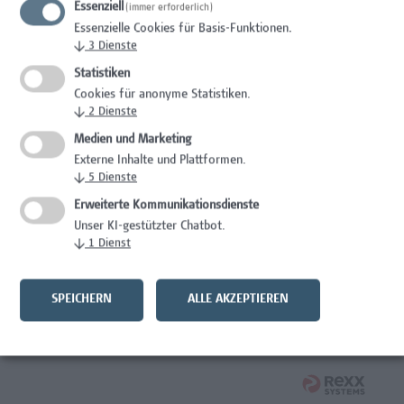
Essenziell
(immer erforderlich)
Essenzielle Cookies für Basis-Funktionen.
Wissenschaft/Forschung
↓
3
Dienste
Senior Lecturer - Diätologie
Statistiken
Cookies für anonyme Statistiken.
Wissenschaft/Forschung
↓
2
Dienste
Medien und Marketing
Expert*in für Schutzrechte und Verwertung
Externe Inhalte und Plattformen.
↓
5
Dienste
Wissenschaft/Forschung
Erweiterte Kommunikationsdienste
Mitarbeiter*in Forschungsdatenmanagement
Unser KI-gestützter Chatbot.
↓
1
Dienst
Administration, Wissenschaft/Forschung
Senior Lecturer Computer Science - Fokus IT-Security
SPEICHERN
ALLE AKZEPTIEREN
Wissenschaft/Forschung