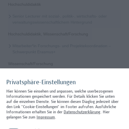
Hochschuldidaktik
Senior Lecturer mit sozial-, politik-, wirtschafts- oder
verwaltungswissenschaftlichem Hintergrund
Hochschuldidaktik, Wissenschaft/Forschung
Mitarbeiter*in Forschungs- und Projektekoordination –
Schwerpunkt Erasmus+
Wissenschaft/Forschung
Senior Lecturer - Radiologietechnologie (Teilzeit)
Privatsphäre-Einstellungen
Wissenschaft/Forschung
Hier können Sie einsehen und anpassen, welche userbezogenen
Informationen gespeichert werden. Für Details klicken Sie unten
Senior Lecturer - Radiologietechnologie (Vollzeit)
auf die einzelnen Dienste. Sie können diesen Diaglog jederzeit über
den Link "Cookie-Einstellungen" im Footer aufrufen.
Ausführliche
Wissenschaft/Forschung
Informationen erhalten Sie in der
Datenschutzerklärung
. Hier
gelangen Sie zum
Impressum
.
Senior Lecturer - Diätologie