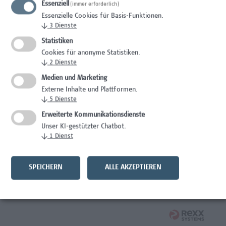
Essenziell
(immer erforderlich)
Wissenschaft/Forschung
Essenzielle Cookies für Basis-Funktionen.
↓
3
Dienste
Expert*in für Schutzrechte und Verwertung
Statistiken
Wissenschaft/Forschung
Cookies für anonyme Statistiken.
↓
2
Dienste
Mitarbeiter*in Forschungsdatenmanagement
Medien und Marketing
Externe Inhalte und Plattformen.
Administration, Wissenschaft/Forschung
↓
5
Dienste
Senior Lecturer Computer Science - Fokus IT-Security
Erweiterte Kommunikationsdienste
Unser KI-gestützter Chatbot.
Wissenschaft/Forschung
↓
1
Dienst
Mitarbeiter*in Programmkoordination &
Weiterbildungsmanagement (m/w/x)
SPEICHERN
ALLE AKZEPTIEREN
Administration, Kaufmännische Berufe