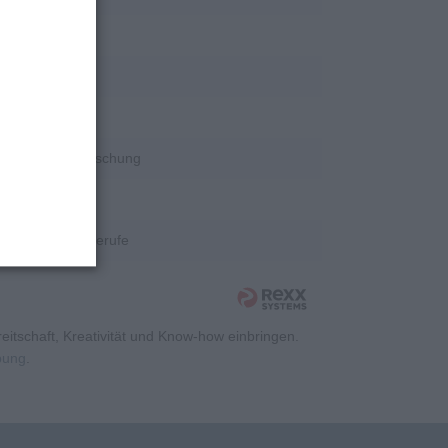
rschung
rschung
rschung
Wissenschaft/Forschung
rschung
Kaufmännische Berufe
itschaft, Kreativität und Know-how einbringen.
rbung
.