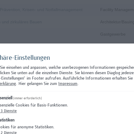
, Prävention, Krisen- und Notfallmanagement
Facility Managem
n und zirkuläres Bauen
Architektur/Baui
Gastgewerbe
Gastgewerbe
phäre-Einstellungen
Wissenschaft/Fo
 Sie einsehen und anpassen, welche userbezogenen Informationen gespeiche
Aushilfstätigkeit
klicken Sie unten auf die einzelnen Dienste. Sie können diesen Diaglog jederze
-Einstellungen" im Footer aufrufen.
Ausführliche Informationen erhalten Sie 
Wissenschaft/Fo
erklärung
. Hier gelangen Sie zum
Impressum
.
 Prüfungsinnovation, Curriculum & ePortfolio
Hochschuldidakti
senziell
(immer erforderlich)
senzielle Cookies für Basis-Funktionen.
s- oder verwaltungswissenschaftlichem Hintergrund
Hochschuldidakti
3
Dienste
nation – Schwerpunkt Erasmus+
Wissenschaft/Fo
atistiken
okies für anonyme Statistiken.
)
Wissenschaft/Fo
2
Dienste