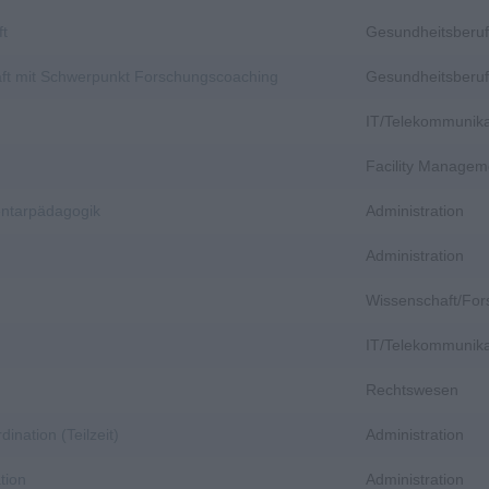
ft
Gesundheitsberuf
aft mit Schwerpunkt Forschungscoaching
Gesundheitsberuf
IT/Telekommunika
Facility Managem
entarpädagogik
Administration
Administration
Wissenschaft/Fo
IT/Telekommunika
Rechtswesen
dination (Teilzeit)
Administration
tion
Administration