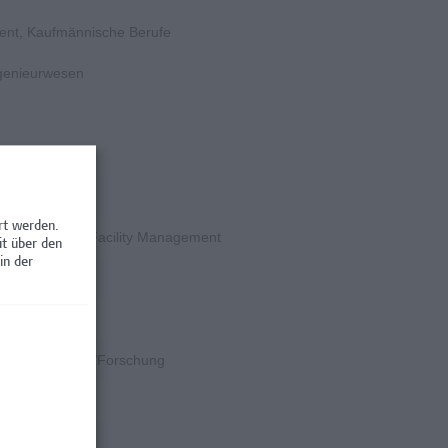
ent, Kaufmännische Berufe
ngenieurwesen
rschung
rt werden.
en / Nebenjobs, Facility Management
it über den
in der
rschung
k
k, Wissenschaft/Forschung
rschung
rschung