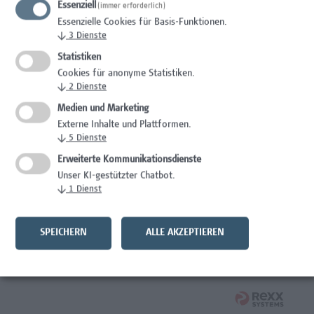
Essenziell
(immer erforderlich)
Wissenschaft/Forschung
Essenzielle Cookies für Basis-Funktionen.
↓
3
Dienste
Expert*in für Schutzrechte und Verwertung
Statistiken
Wissenschaft/Forschung
Cookies für anonyme Statistiken.
↓
2
Dienste
Mitarbeiter*in Forschungsdatenmanagement
Medien und Marketing
Externe Inhalte und Plattformen.
Administration, Wissenschaft/Forschung
↓
5
Dienste
Senior Lecturer Computer Science - Fokus IT-Security
Erweiterte Kommunikationsdienste
Unser KI-gestützter Chatbot.
Wissenschaft/Forschung
↓
1
Dienst
Mitarbeiter*in Programmkoordination &
Weiterbildungsmanagement (m/w/x)
SPEICHERN
ALLE AKZEPTIEREN
Administration, Kaufmännische Berufe