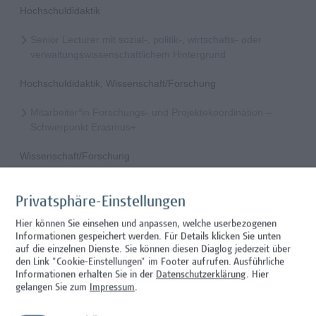
Hochschuldidaktik
Senior Lecturer mit sozial-, politik-, wirtschafts- oder
verwaltungswissenschaftlichem Hintergrund
Hochschuldidaktik, Wissenschaft/Forschung
Mitarbeiter*in Forschungs- und Projektekoordination –
Schwerpunkt Erasmus+
Wissenschaft/Forschung
Senior Lecturer - Radiologietechnologie (Teilzeit)
Privatsphäre-Einstellungen
Wissenschaft/Forschung
Hier können Sie einsehen und anpassen, welche userbezogenen
Informationen gespeichert werden. Für Details klicken Sie unten
Senior Lecturer - Radiologietechnologie (Vollzeit)
auf die einzelnen Dienste. Sie können diesen Diaglog jederzeit über
den Link "Cookie-Einstellungen" im Footer aufrufen.
Ausführliche
Wissenschaft/Forschung
Informationen erhalten Sie in der
Datenschutzerklärung
. Hier
gelangen Sie zum
Impressum
.
Senior Lecturer - Diätologie