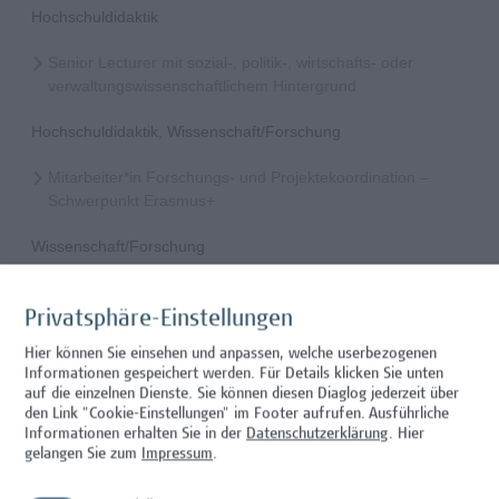
Hochschuldidaktik
Senior Lecturer mit sozial-, politik-, wirtschafts- oder
verwaltungswissenschaftlichem Hintergrund
Hochschuldidaktik, Wissenschaft/Forschung
Mitarbeiter*in Forschungs- und Projektekoordination –
Schwerpunkt Erasmus+
Wissenschaft/Forschung
Senior Lecturer - Radiologietechnologie (Teilzeit)
Privatsphäre-Einstellungen
Wissenschaft/Forschung
Hier können Sie einsehen und anpassen, welche userbezogenen
Informationen gespeichert werden. Für Details klicken Sie unten
Senior Lecturer - Radiologietechnologie (Vollzeit)
auf die einzelnen Dienste. Sie können diesen Diaglog jederzeit über
den Link "Cookie-Einstellungen" im Footer aufrufen.
Ausführliche
Wissenschaft/Forschung
Informationen erhalten Sie in der
Datenschutzerklärung
. Hier
gelangen Sie zum
Impressum
.
Senior Lecturer - Diätologie