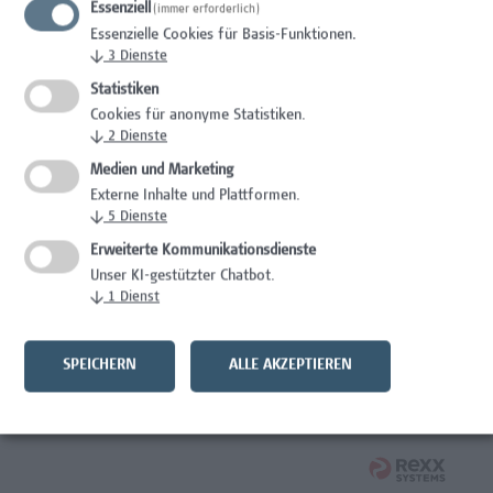
Essenziell
(immer erforderlich)
Wissenschaft/Forschung
Essenzielle Cookies für Basis-Funktionen.
↓
3
Dienste
Expert*in für Schutzrechte und Verwertung
Statistiken
Wissenschaft/Forschung
Cookies für anonyme Statistiken.
↓
2
Dienste
Mitarbeiter*in Forschungsdatenmanagement
Medien und Marketing
Externe Inhalte und Plattformen.
Administration, Wissenschaft/Forschung
↓
5
Dienste
Senior Lecturer Computer Science - Fokus IT-Security
Erweiterte Kommunikationsdienste
Unser KI-gestützter Chatbot.
Wissenschaft/Forschung
↓
1
Dienst
Mitarbeiter*in Programmkoordination &
Weiterbildungsmanagement (m/w/x)
SPEICHERN
ALLE AKZEPTIEREN
Administration, Kaufmännische Berufe