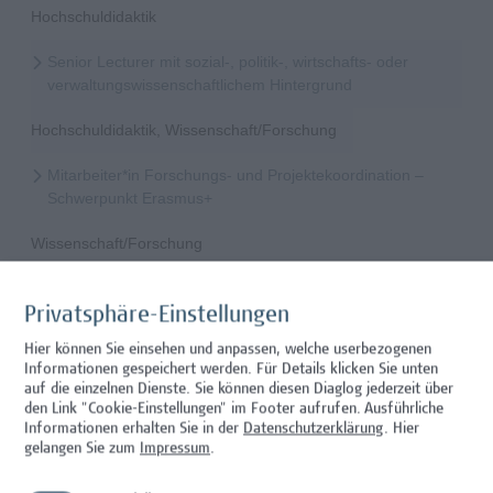
Hochschuldidaktik
Senior Lecturer mit sozial-, politik-, wirtschafts- oder
verwaltungswissenschaftlichem Hintergrund
Hochschuldidaktik, Wissenschaft/Forschung
Mitarbeiter*in Forschungs- und Projektekoordination –
Schwerpunkt Erasmus+
Wissenschaft/Forschung
Senior Lecturer - Radiologietechnologie (Teilzeit)
Privatsphäre-Einstellungen
Wissenschaft/Forschung
Hier können Sie einsehen und anpassen, welche userbezogenen
Informationen gespeichert werden. Für Details klicken Sie unten
Senior Lecturer - Radiologietechnologie (Vollzeit)
auf die einzelnen Dienste. Sie können diesen Diaglog jederzeit über
den Link "Cookie-Einstellungen" im Footer aufrufen.
Ausführliche
Wissenschaft/Forschung
Informationen erhalten Sie in der
Datenschutzerklärung
. Hier
gelangen Sie zum
Impressum
.
Senior Lecturer - Diätologie