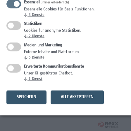
Essenziell
(immer erforderlich)
Wissenschaft/Forschung
Essenzielle Cookies für Basis-Funktionen.
↓
3
Dienste
Expert*in für Schutzrechte und Verwertung
Statistiken
Wissenschaft/Forschung
Cookies für anonyme Statistiken.
↓
2
Dienste
Mitarbeiter*in Forschungsdatenmanagement
Medien und Marketing
Externe Inhalte und Plattformen.
Administration, Wissenschaft/Forschung
↓
5
Dienste
Senior Lecturer Computer Science - Fokus IT-Security
Erweiterte Kommunikationsdienste
Unser KI-gestützter Chatbot.
Wissenschaft/Forschung
↓
1
Dienst
Mitarbeiter*in Programmkoordination &
Weiterbildungsmanagement (m/w/x)
SPEICHERN
ALLE AKZEPTIEREN
Administration, Kaufmännische Berufe