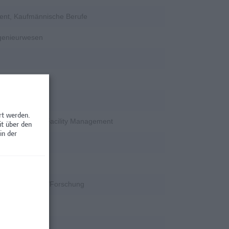
ent, Kaufmännische Berufe
ngenieurwesen
rschung
rt werden.
en / Nebenjobs, Facility Management
it über den
in der
rschung
k
k, Wissenschaft/Forschung
rschung
rschung