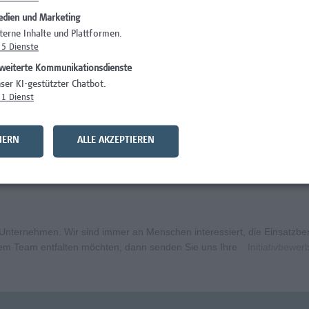
dien und Marketing
)
Wissenschaft/Fo
terne Inhalte und Plattformen.
5
Dienste
Wissenschaft/Fo
weiterte Kommunikationsdienste
Wissenschaft/Fo
ser KI-gestützter Chatbot.
1
Dienst
Administration, 
curity
Wissenschaft/Fo
HERN
ALLE AKZEPTIEREN
bildungsmanagement (m/w/x)
Administration, 
ternehmen. Wir sind immer an Menschen interessiert, die Einsatzbere
erem Team entfalten möchten, dann senden Sie uns Ihre
Initiativbewe