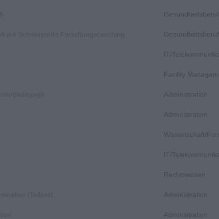
ft
Gesundheitsberuf
aft mit Schwerpunkt Forschungscoaching
Gesundheitsberuf
IT/Telekommunika
Facility Managem
entarpädagogik
Administration
Administration
Wissenschaft/Fo
IT/Telekommunika
Rechtswesen
dination (Teilzeit)
Administration
tion
Administration