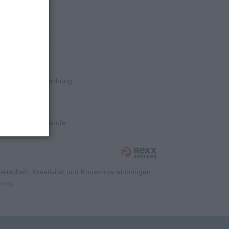
rschung
rschung
rschung
Wissenschaft/Forschung
rschung
Kaufmännische Berufe
itschaft, Kreativität und Know-how einbringen.
rbung
.