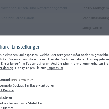
, Prävention, Krisen- und Notfallmanagement
Facility Managem
n und zirkuläres Bauen
Architektur/Baui
Gastgewerbe
Gastgewerbe
phäre-Einstellungen
Wissenschaft/Fo
 Sie einsehen und anpassen, welche userbezogenen Informationen gespeiche
Aushilfstätigkeit
klicken Sie unten auf die einzelnen Dienste. Sie können diesen Diaglog jederze
-Einstellungen" im Footer aufrufen.
Ausführliche Informationen erhalten Sie 
Wissenschaft/Fo
erklärung
. Hier gelangen Sie zum
Impressum
.
 Prüfungsinnovation, Curriculum & ePortfolio
Hochschuldidakti
senziell
(immer erforderlich)
senzielle Cookies für Basis-Funktionen.
s- oder verwaltungswissenschaftlichem Hintergrund
Hochschuldidakti
3
Dienste
nation – Schwerpunkt Erasmus+
Wissenschaft/Fo
atistiken
okies für anonyme Statistiken.
)
Wissenschaft/Fo
2
Dienste