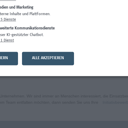
dien und Marketing
)
Wissenschaft/Fo
terne Inhalte und Plattformen.
5
Dienste
Wissenschaft/Fo
weiterte Kommunikationsdienste
Wissenschaft/Fo
ser KI-gestützter Chatbot.
1
Dienst
Administration, 
curity
Wissenschaft/Fo
HERN
ALLE AKZEPTIEREN
bildungsmanagement (m/w/x)
Administration, 
ternehmen. Wir sind immer an Menschen interessiert, die Einsatzbere
erem Team entfalten möchten, dann senden Sie uns Ihre
Initiativbewe