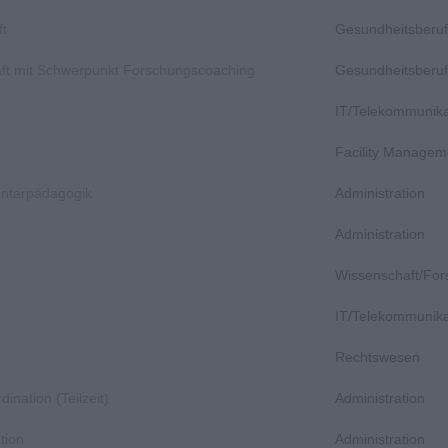
ft
Gesundheitsberuf
aft mit Schwerpunkt Forschungscoaching
Gesundheitsberuf
IT/Telekommunika
Facility Managem
entarpädagogik
Administration
Administration
Wissenschaft/Fo
IT/Telekommunika
Rechtswesen
dination (Teilzeit)
Administration
tion
Administration