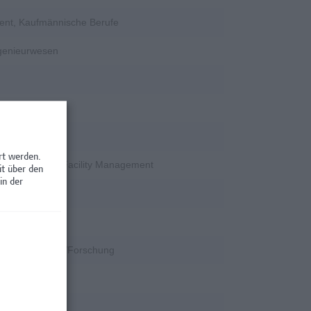
ent, Kaufmännische Berufe
ngenieurwesen
rschung
rt werden.
en / Nebenjobs, Facility Management
it über den
in der
rschung
k
k, Wissenschaft/Forschung
rschung
rschung