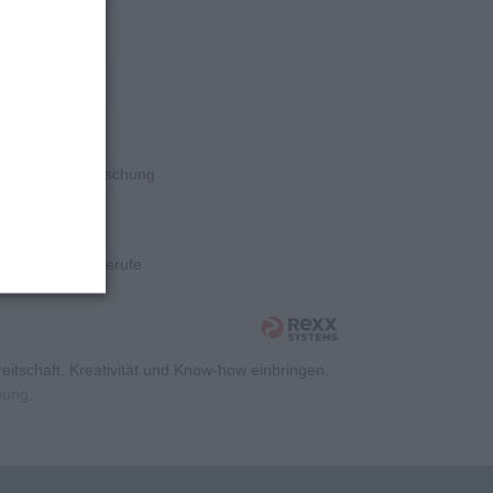
rschung
rschung
rschung
Wissenschaft/Forschung
rschung
Kaufmännische Berufe
itschaft, Kreativität und Know-how einbringen.
rbung
.