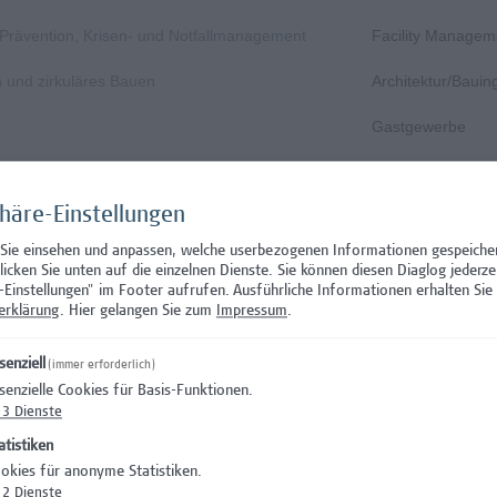
, Prävention, Krisen- und Notfallmanagement
Facility Managem
n und zirkuläres Bauen
Architektur/Baui
Gastgewerbe
Gastgewerbe
phäre-Einstellungen
Wissenschaft/Fo
 Sie einsehen und anpassen, welche userbezogenen Informationen gespeiche
Aushilfstätigkeit
klicken Sie unten auf die einzelnen Dienste. Sie können diesen Diaglog jederze
-Einstellungen" im Footer aufrufen.
Ausführliche Informationen erhalten Sie 
Wissenschaft/Fo
erklärung
. Hier gelangen Sie zum
Impressum
.
 Prüfungsinnovation, Curriculum & ePortfolio
Hochschuldidakti
senziell
(immer erforderlich)
senzielle Cookies für Basis-Funktionen.
s- oder verwaltungswissenschaftlichem Hintergrund
Hochschuldidakti
3
Dienste
nation – Schwerpunkt Erasmus+
Wissenschaft/Fo
atistiken
okies für anonyme Statistiken.
)
Wissenschaft/Fo
2
Dienste