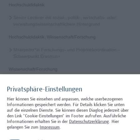
Hochschuldidaktik
Senior Lecturer mit sozial-, politik-, wirtschafts- oder
verwaltungswissenschaftlichem Hintergrund
Hochschuldidaktik, Wissenschaft/Forschung
Mitarbeiter*in Forschungs- und Projektekoordination –
Schwerpunkt Erasmus+
Wissenschaft/Forschung
Senior Lecturer - Radiologietechnologie (Teilzeit)
Privatsphäre-Einstellungen
Wissenschaft/Forschung
Hier können Sie einsehen und anpassen, welche userbezogenen
Informationen gespeichert werden. Für Details klicken Sie unten
Senior Lecturer - Radiologietechnologie (Vollzeit)
auf die einzelnen Dienste. Sie können diesen Diaglog jederzeit über
den Link "Cookie-Einstellungen" im Footer aufrufen.
Ausführliche
Wissenschaft/Forschung
Informationen erhalten Sie in der
Datenschutzerklärung
. Hier
gelangen Sie zum
Impressum
.
Senior Lecturer - Diätologie