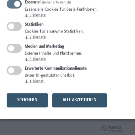
Essenziell
(immer erforderlich)
Wissenschaft/Forschung
Essenzielle Cookies für Basis-Funktionen.
↓
3
Dienste
Expert*in für Schutzrechte und Verwertung
Statistiken
Wissenschaft/Forschung
Cookies für anonyme Statistiken.
↓
2
Dienste
Mitarbeiter*in Forschungsdatenmanagement
Medien und Marketing
Externe Inhalte und Plattformen.
Administration, Wissenschaft/Forschung
↓
5
Dienste
Senior Lecturer Computer Science - Fokus IT-Security
Erweiterte Kommunikationsdienste
Unser KI-gestützter Chatbot.
Wissenschaft/Forschung
↓
1
Dienst
Mitarbeiter*in Programmkoordination &
Weiterbildungsmanagement (m/w/x)
SPEICHERN
ALLE AKZEPTIEREN
Administration, Kaufmännische Berufe