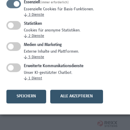
Essenziell
(immer erforderlich)
Wissenschaft/Forschung
Essenzielle Cookies für Basis-Funktionen.
↓
3
Dienste
Expert*in für Schutzrechte und Verwertung
Statistiken
Wissenschaft/Forschung
Cookies für anonyme Statistiken.
↓
2
Dienste
Mitarbeiter*in Forschungsdatenmanagement
Medien und Marketing
Externe Inhalte und Plattformen.
Administration, Wissenschaft/Forschung
↓
5
Dienste
Senior Lecturer Computer Science - Fokus IT-Security
Erweiterte Kommunikationsdienste
Unser KI-gestützter Chatbot.
Wissenschaft/Forschung
↓
1
Dienst
Mitarbeiter*in Programmkoordination &
Weiterbildungsmanagement (m/w/x)
SPEICHERN
ALLE AKZEPTIEREN
Administration, Kaufmännische Berufe