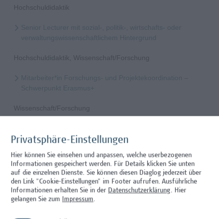
Hochschuldidaktik
Senior Lecturer mit sozial-, politik-, wirtschafts- oder
verwaltungswissenschaftlichem Hintergrund
Hochschuldidaktik, Wissenschaft/Forschung
Mitarbeiter*in Forschungs- und Projektekoordination –
Schwerpunkt Erasmus+
Wissenschaft/Forschung
Senior Lecturer - Radiologietechnologie (Teilzeit)
Privatsphäre-Einstellungen
Wissenschaft/Forschung
Hier können Sie einsehen und anpassen, welche userbezogenen
Informationen gespeichert werden. Für Details klicken Sie unten
Senior Lecturer - Radiologietechnologie (Vollzeit)
auf die einzelnen Dienste. Sie können diesen Diaglog jederzeit über
den Link "Cookie-Einstellungen" im Footer aufrufen.
Ausführliche
Wissenschaft/Forschung
Informationen erhalten Sie in der
Datenschutzerklärung
. Hier
gelangen Sie zum
Impressum
.
Senior Lecturer - Diätologie