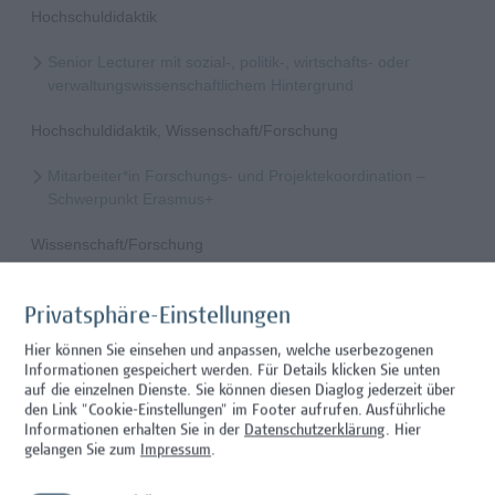
Hochschuldidaktik
Senior Lecturer mit sozial-, politik-, wirtschafts- oder
verwaltungswissenschaftlichem Hintergrund
Hochschuldidaktik, Wissenschaft/Forschung
Mitarbeiter*in Forschungs- und Projektekoordination –
Schwerpunkt Erasmus+
Wissenschaft/Forschung
Senior Lecturer - Radiologietechnologie (Teilzeit)
Privatsphäre-Einstellungen
Wissenschaft/Forschung
Hier können Sie einsehen und anpassen, welche userbezogenen
Informationen gespeichert werden. Für Details klicken Sie unten
Senior Lecturer - Radiologietechnologie (Vollzeit)
auf die einzelnen Dienste. Sie können diesen Diaglog jederzeit über
den Link "Cookie-Einstellungen" im Footer aufrufen.
Ausführliche
Wissenschaft/Forschung
Informationen erhalten Sie in der
Datenschutzerklärung
. Hier
gelangen Sie zum
Impressum
.
Senior Lecturer - Diätologie