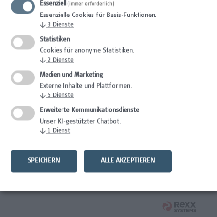
Essenziell
(immer erforderlich)
Wissenschaft/Forschung
Essenzielle Cookies für Basis-Funktionen.
↓
3
Dienste
Expert*in für Schutzrechte und Verwertung
Statistiken
Wissenschaft/Forschung
Cookies für anonyme Statistiken.
↓
2
Dienste
Mitarbeiter*in Forschungsdatenmanagement
Medien und Marketing
Externe Inhalte und Plattformen.
Administration, Wissenschaft/Forschung
↓
5
Dienste
Senior Lecturer Computer Science - Fokus IT-Security
Erweiterte Kommunikationsdienste
Unser KI-gestützter Chatbot.
Wissenschaft/Forschung
↓
1
Dienst
Mitarbeiter*in Programmkoordination &
Weiterbildungsmanagement (m/w/x)
SPEICHERN
ALLE AKZEPTIEREN
Administration, Kaufmännische Berufe