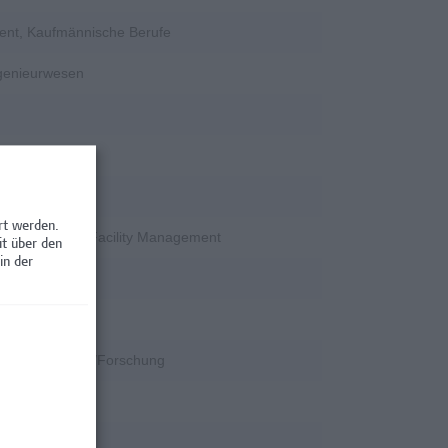
ent, Kaufmännische Berufe
ngenieurwesen
rschung
rt werden.
en / Nebenjobs, Facility Management
it über den
in der
rschung
k
k, Wissenschaft/Forschung
rschung
rschung