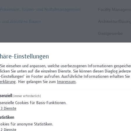
, Prävention, Krisen- und Notfallmanagement
Facility Managem
n und zirkuläres Bauen
Architektur/Baui
Gastgewerbe
Gastgewerbe
phäre-Einstellungen
Wissenschaft/Fo
 Sie einsehen und anpassen, welche userbezogenen Informationen gespeiche
Aushilfstätigkeit
klicken Sie unten auf die einzelnen Dienste. Sie können diesen Diaglog jederze
-Einstellungen" im Footer aufrufen.
Ausführliche Informationen erhalten Sie 
Wissenschaft/Fo
erklärung
. Hier gelangen Sie zum
Impressum
.
 Prüfungsinnovation, Curriculum & ePortfolio
Hochschuldidakti
senziell
(immer erforderlich)
senzielle Cookies für Basis-Funktionen.
s- oder verwaltungswissenschaftlichem Hintergrund
Hochschuldidakti
3
Dienste
nation – Schwerpunkt Erasmus+
Wissenschaft/Fo
atistiken
okies für anonyme Statistiken.
)
Wissenschaft/Fo
2
Dienste