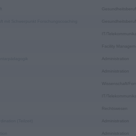
ft
Gesundheitsberuf
aft mit Schwerpunkt Forschungscoaching
Gesundheitsberuf
IT/Telekommunika
Facility Managem
entarpädagogik
Administration
Administration
Wissenschaft/Fo
IT/Telekommunika
Rechtswesen
dination (Teilzeit)
Administration
tion
Administration