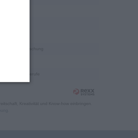
rschung
rschung
rschung
Wissenschaft/Forschung
rschung
Kaufmännische Berufe
itschaft, Kreativität und Know-how einbringen.
rbung
.