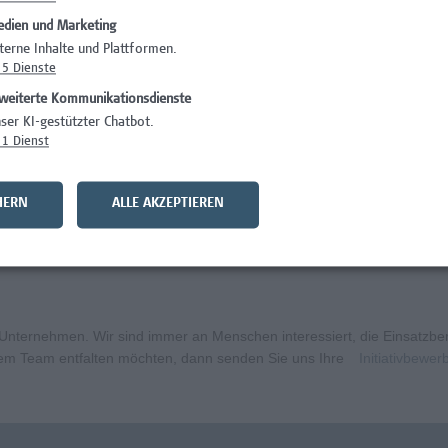
dien und Marketing
)
Wissenschaft/Fo
terne Inhalte und Plattformen.
5
Dienste
Wissenschaft/Fo
weiterte Kommunikationsdienste
Wissenschaft/Fo
ser KI-gestützter Chatbot.
1
Dienst
Administration, 
curity
Wissenschaft/Fo
HERN
ALLE AKZEPTIEREN
bildungsmanagement (m/w/x)
Administration, 
ternehmen. Wir sind immer an Menschen interessiert, die Einsatzbere
erem Team entfalten möchten, dann senden Sie uns Ihre
Initiativbewe