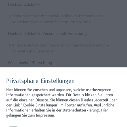
Hochschuldidaktik
Senior Lecturer mit sozial-, politik-, wirtschafts- oder
verwaltungswissenschaftlichem Hintergrund
Hochschuldidaktik, Wissenschaft/Forschung
Mitarbeiter*in Forschungs- und Projektekoordination –
Schwerpunkt Erasmus+
Wissenschaft/Forschung
Senior Lecturer - Radiologietechnologie (Teilzeit)
Privatsphäre-Einstellungen
Wissenschaft/Forschung
Hier können Sie einsehen und anpassen, welche userbezogenen
Informationen gespeichert werden. Für Details klicken Sie unten
Senior Lecturer - Radiologietechnologie (Vollzeit)
auf die einzelnen Dienste. Sie können diesen Diaglog jederzeit über
den Link "Cookie-Einstellungen" im Footer aufrufen.
Ausführliche
Wissenschaft/Forschung
Informationen erhalten Sie in der
Datenschutzerklärung
. Hier
gelangen Sie zum
Impressum
.
Senior Lecturer - Diätologie