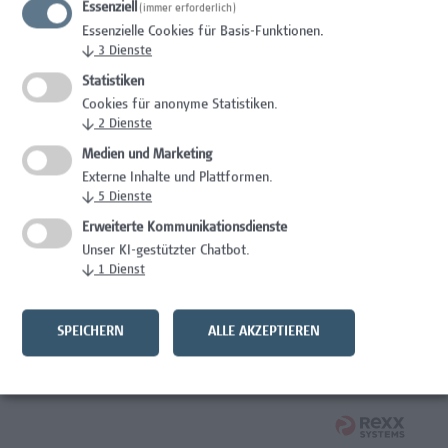
Essenziell
(immer erforderlich)
Wissenschaft/Forschung
Essenzielle Cookies für Basis-Funktionen.
↓
3
Dienste
Expert*in für Schutzrechte und Verwertung
Statistiken
Wissenschaft/Forschung
Cookies für anonyme Statistiken.
↓
2
Dienste
Mitarbeiter*in Forschungsdatenmanagement
Medien und Marketing
Externe Inhalte und Plattformen.
Administration, Wissenschaft/Forschung
↓
5
Dienste
Senior Lecturer Computer Science - Fokus IT-Security
Erweiterte Kommunikationsdienste
Unser KI-gestützter Chatbot.
Wissenschaft/Forschung
↓
1
Dienst
Mitarbeiter*in Programmkoordination &
Weiterbildungsmanagement (m/w/x)
SPEICHERN
ALLE AKZEPTIEREN
Administration, Kaufmännische Berufe