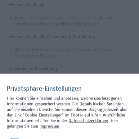
Hochschuldidaktik
Senior Lecturer mit sozial-, politik-, wirtschafts- oder
verwaltungswissenschaftlichem Hintergrund
Hochschuldidaktik, Wissenschaft/Forschung
Mitarbeiter*in Forschungs- und Projektekoordination –
Schwerpunkt Erasmus+
Wissenschaft/Forschung
Senior Lecturer - Radiologietechnologie (Teilzeit)
Privatsphäre-Einstellungen
Wissenschaft/Forschung
Hier können Sie einsehen und anpassen, welche userbezogenen
Informationen gespeichert werden. Für Details klicken Sie unten
Senior Lecturer - Radiologietechnologie (Vollzeit)
auf die einzelnen Dienste. Sie können diesen Diaglog jederzeit über
den Link "Cookie-Einstellungen" im Footer aufrufen.
Ausführliche
Wissenschaft/Forschung
Informationen erhalten Sie in der
Datenschutzerklärung
. Hier
gelangen Sie zum
Impressum
.
Senior Lecturer - Diätologie