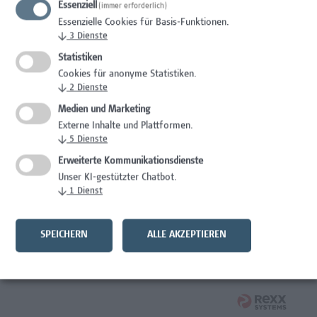
Essenziell
(immer erforderlich)
Wissenschaft/Forschung
Essenzielle Cookies für Basis-Funktionen.
↓
3
Dienste
Expert*in für Schutzrechte und Verwertung
Statistiken
Wissenschaft/Forschung
Cookies für anonyme Statistiken.
↓
2
Dienste
Mitarbeiter*in Forschungsdatenmanagement
Medien und Marketing
Externe Inhalte und Plattformen.
Administration, Wissenschaft/Forschung
↓
5
Dienste
Senior Lecturer Computer Science - Fokus IT-Security
Erweiterte Kommunikationsdienste
Unser KI-gestützter Chatbot.
Wissenschaft/Forschung
↓
1
Dienst
Mitarbeiter*in Programmkoordination &
Weiterbildungsmanagement (m/w/x)
SPEICHERN
ALLE AKZEPTIEREN
Administration, Kaufmännische Berufe