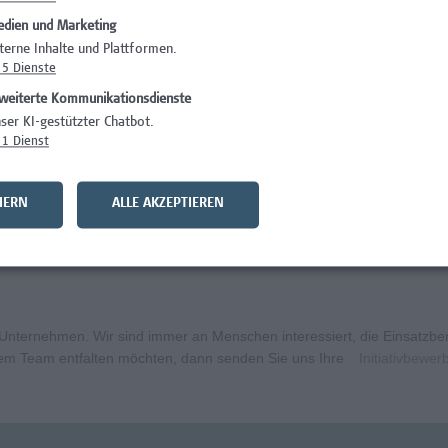
dien und Marketing
)
Wissenschaft/Fo
terne Inhalte und Plattformen.
5
Dienste
Wissenschaft/Fo
weiterte Kommunikationsdienste
Wissenschaft/Fo
ser KI-gestützter Chatbot.
1
Dienst
Administration, 
curity
Wissenschaft/Fo
HERN
ALLE AKZEPTIEREN
bildungsmanagement (m/w/x)
Administration, 
ternehmen. Wir sind immer an Menschen interessiert, die Einsatzbere
erem Team entfalten möchten, dann senden Sie uns Ihre
Initiativbewe