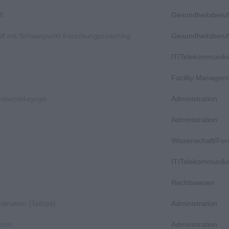
ft
Gesundheitsberuf
aft mit Schwerpunkt Forschungscoaching
Gesundheitsberuf
IT/Telekommunika
Facility Managem
entarpädagogik
Administration
Administration
Wissenschaft/Fo
IT/Telekommunika
Rechtswesen
dination (Teilzeit)
Administration
tion
Administration