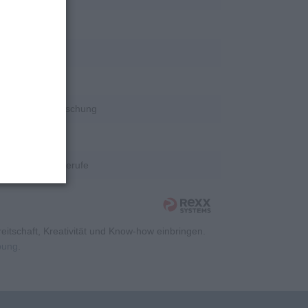
rschung
rschung
rschung
Wissenschaft/Forschung
rschung
Kaufmännische Berufe
itschaft, Kreativität und Know-how einbringen.
rbung
.