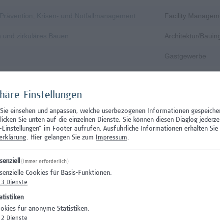
, Prävention, Krisen- und Notfallmanagement
Facility Managem
n und zirkuläres Bauen
Architektur/Baui
Gastgewerbe
Gastgewerbe
phäre-Einstellungen
Wissenschaft/Fo
 Sie einsehen und anpassen, welche userbezogenen Informationen gespeiche
Aushilfstätigkeit
klicken Sie unten auf die einzelnen Dienste. Sie können diesen Diaglog jederze
-Einstellungen" im Footer aufrufen.
Ausführliche Informationen erhalten Sie 
Wissenschaft/Fo
erklärung
. Hier gelangen Sie zum
Impressum
.
 Prüfungsinnovation, Curriculum & ePortfolio
Hochschuldidakti
senziell
(immer erforderlich)
senzielle Cookies für Basis-Funktionen.
s- oder verwaltungswissenschaftlichem Hintergrund
Hochschuldidakti
3
Dienste
nation – Schwerpunkt Erasmus+
Wissenschaft/Fo
atistiken
okies für anonyme Statistiken.
)
Wissenschaft/Fo
2
Dienste