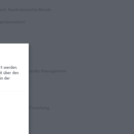
ent, Kaufmännische Berufe
ngenieurwesen
rschung
rt werden.
en / Nebenjobs, Facility Management
it über den
in der
rschung
k
k, Wissenschaft/Forschung
rschung
rschung