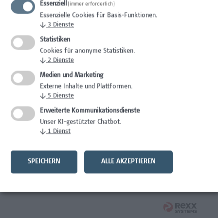
Essenziell
(immer erforderlich)
Wissenschaft/Forschung
Essenzielle Cookies für Basis-Funktionen.
↓
3
Dienste
Expert*in für Schutzrechte und Verwertung
Statistiken
Wissenschaft/Forschung
Cookies für anonyme Statistiken.
↓
2
Dienste
Mitarbeiter*in Forschungsdatenmanagement
Medien und Marketing
Externe Inhalte und Plattformen.
Administration, Wissenschaft/Forschung
↓
5
Dienste
Senior Lecturer Computer Science - Fokus IT-Security
Erweiterte Kommunikationsdienste
Unser KI-gestützter Chatbot.
Wissenschaft/Forschung
↓
1
Dienst
Mitarbeiter*in Programmkoordination &
Weiterbildungsmanagement (m/w/x)
SPEICHERN
ALLE AKZEPTIEREN
Administration, Kaufmännische Berufe