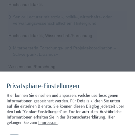
Hochschuldidaktik
Senior Lecturer mit sozial-, politik-, wirtschafts- oder
verwaltungswissenschaftlichem Hintergrund
Hochschuldidaktik, Wissenschaft/Forschung
Mitarbeiter*in Forschungs- und Projektekoordination –
Schwerpunkt Erasmus+
Wissenschaft/Forschung
Senior Lecturer - Radiologietechnologie (Teilzeit)
Privatsphäre-Einstellungen
Wissenschaft/Forschung
Hier können Sie einsehen und anpassen, welche userbezogenen
Informationen gespeichert werden. Für Details klicken Sie unten
Senior Lecturer - Radiologietechnologie (Vollzeit)
auf die einzelnen Dienste. Sie können diesen Diaglog jederzeit über
den Link "Cookie-Einstellungen" im Footer aufrufen.
Ausführliche
Wissenschaft/Forschung
Informationen erhalten Sie in der
Datenschutzerklärung
. Hier
gelangen Sie zum
Impressum
.
Senior Lecturer - Diätologie