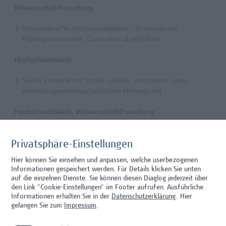
Wissenschaft/Forschung
Mitarbeiterin*in Hochschuldidaktik - Schwerpunkt
Prüfungsinnovation, Curriculum & ePortfolio
Hochschuldidaktik
Senior Lecturer mit sozial-, politik-, wirtschafts- oder
verwaltungswissenschaftlichem Hintergrund
Hochschuldidaktik, Wissenschaft/Forschung
Mitarbeiter*in Forschungs- und Projektekoordination –
Schwerpunkt Erasmus+
Privatsphäre-Einstellungen
Hier können Sie einsehen und anpassen, welche userbezogenen
Wissenschaft/Forschung
Informationen gespeichert werden. Für Details klicken Sie unten
auf die einzelnen Dienste. Sie können diesen Diaglog jederzeit über
Senior Lecturer - Radiologietechnologie (Teilzeit)
den Link "Cookie-Einstellungen" im Footer aufrufen.
Ausführliche
Informationen erhalten Sie in der
Datenschutzerklärung
. Hier
Wissenschaft/Forschung
gelangen Sie zum
Impressum
.
Senior Lecturer - Radiologietechnologie (Vollzeit)