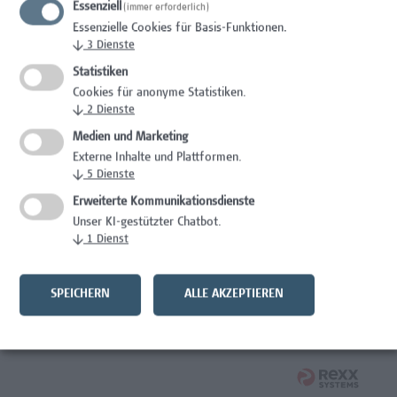
Essenziell
(immer erforderlich)
Essenzielle Cookies für Basis-Funktionen.
Wissenschaft/Forschung
↓
3
Dienste
Senior Lecturer - Diätologie
Statistiken
Cookies für anonyme Statistiken.
Wissenschaft/Forschung
↓
2
Dienste
Medien und Marketing
Expert*in für Schutzrechte und Verwertung
Externe Inhalte und Plattformen.
↓
5
Dienste
Wissenschaft/Forschung
Erweiterte Kommunikationsdienste
Mitarbeiter*in Forschungsdatenmanagement
Unser KI-gestützter Chatbot.
↓
1
Dienst
Administration, Wissenschaft/Forschung
Senior Lecturer Computer Science - Fokus IT-Security
SPEICHERN
ALLE AKZEPTIEREN
Wissenschaft/Forschung