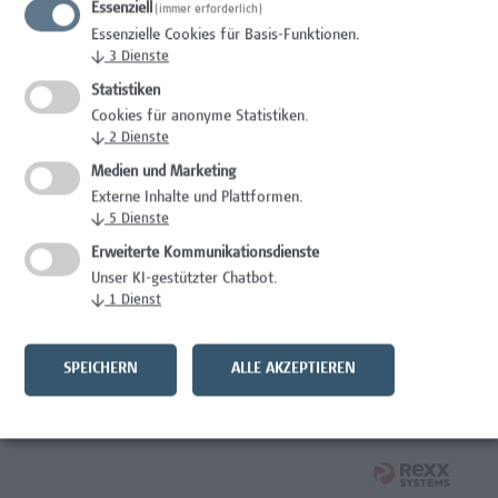
Essenziell
(immer erforderlich)
Wissenschaft/Forschung
Essenzielle Cookies für Basis-Funktionen.
↓
3
Dienste
Expert*in für Schutzrechte und Verwertung
Statistiken
Wissenschaft/Forschung
Cookies für anonyme Statistiken.
↓
2
Dienste
Mitarbeiter*in Forschungsdatenmanagement
Medien und Marketing
Externe Inhalte und Plattformen.
Administration, Wissenschaft/Forschung
↓
5
Dienste
Senior Lecturer Computer Science - Fokus IT-Security
Erweiterte Kommunikationsdienste
Unser KI-gestützter Chatbot.
Wissenschaft/Forschung
↓
1
Dienst
Mitarbeiter*in Programmkoordination &
Weiterbildungsmanagement (m/w/x)
SPEICHERN
ALLE AKZEPTIEREN
Administration, Kaufmännische Berufe