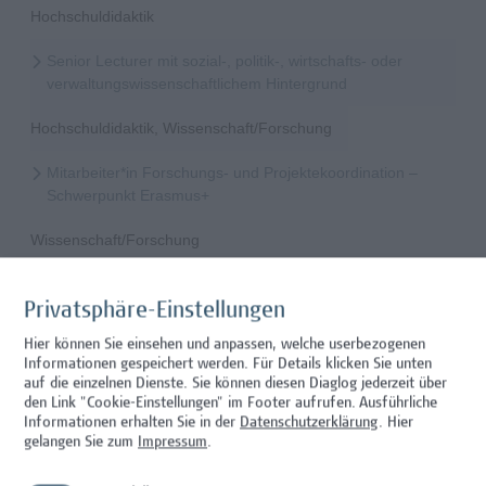
Hochschuldidaktik
Senior Lecturer mit sozial-, politik-, wirtschafts- oder
verwaltungswissenschaftlichem Hintergrund
Hochschuldidaktik, Wissenschaft/Forschung
Mitarbeiter*in Forschungs- und Projektekoordination –
Schwerpunkt Erasmus+
Wissenschaft/Forschung
Senior Lecturer - Radiologietechnologie (Teilzeit)
Privatsphäre-Einstellungen
Wissenschaft/Forschung
Hier können Sie einsehen und anpassen, welche userbezogenen
Informationen gespeichert werden. Für Details klicken Sie unten
Senior Lecturer - Radiologietechnologie (Vollzeit)
auf die einzelnen Dienste. Sie können diesen Diaglog jederzeit über
den Link "Cookie-Einstellungen" im Footer aufrufen.
Ausführliche
Wissenschaft/Forschung
Informationen erhalten Sie in der
Datenschutzerklärung
. Hier
gelangen Sie zum
Impressum
.
Senior Lecturer - Diätologie