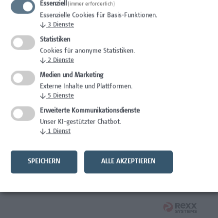
Essenziell
(immer erforderlich)
Administration, Wissenschaft/Forschung
Essenzielle Cookies für Basis-Funktionen.
↓
3
Dienste
Mitarbeiter*in Forschungs- und Projektekoordination –
Schwerpunkt Erasmus+
Statistiken
Cookies für anonyme Statistiken.
Wissenschaft/Forschung
↓
2
Dienste
Medien und Marketing
Laborassistenz Bioengineering
Externe Inhalte und Plattformen.
↓
5
Dienste
Wissenschaft/Forschung
Erweiterte Kommunikationsdienste
Expert*in für Schutzrechte und Verwertung
Unser KI-gestützter Chatbot.
↓
1
Dienst
Wissenschaft/Forschung
Assistenz der Forschungs- und Projektekoordination
SPEICHERN
ALLE AKZEPTIEREN
Administration