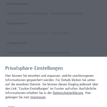
Administration
Mitarbeiter*in Restaurant - Küchenhilfe (Teilzeit)
Gastgewerbe
Mitarbeiter*in Restaurant - Küchenhilfe
Gastgewerbe
Mitarbeiter*in Programmkoordination &
Weiterbildungsmanagement (m/w/x)
Administration, Kaufmännische Berufe
Privatsphäre-Einstellungen
Hier können Sie einsehen und anpassen, welche userbezogenen
Mitarbeiter*in International Office - Mobilitätskoordination
Informationen gespeichert werden. Für Details klicken Sie unten
(Teilzeit)
auf die einzelnen Dienste. Sie können diesen Diaglog jederzeit über
den Link "Cookie-Einstellungen" im Footer aufrufen.
Ausführliche
Administration
Informationen erhalten Sie in der
Datenschutzerklärung
. Hier
gelangen Sie zum
Impressum
.
Mitarbeiter*in Forschungsdatenmanagement