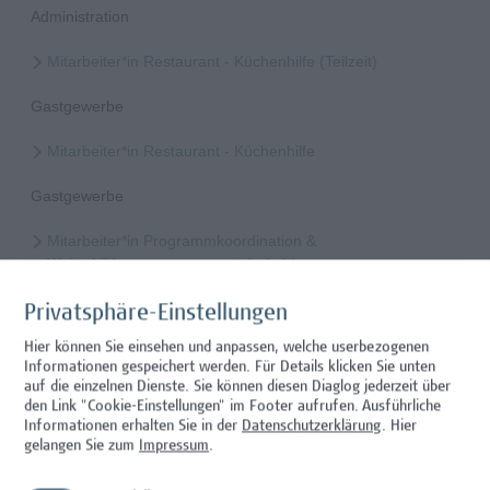
Administration
Mitarbeiter*in Restaurant - Küchenhilfe (Teilzeit)
Gastgewerbe
Mitarbeiter*in Restaurant - Küchenhilfe
Gastgewerbe
Mitarbeiter*in Programmkoordination &
Weiterbildungsmanagement (m/w/x)
Administration, Kaufmännische Berufe
Privatsphäre-Einstellungen
Hier können Sie einsehen und anpassen, welche userbezogenen
Mitarbeiter*in International Office - Mobilitätskoordination
Informationen gespeichert werden. Für Details klicken Sie unten
(Teilzeit)
auf die einzelnen Dienste. Sie können diesen Diaglog jederzeit über
den Link "Cookie-Einstellungen" im Footer aufrufen.
Ausführliche
Administration
Informationen erhalten Sie in der
Datenschutzerklärung
. Hier
gelangen Sie zum
Impressum
.
Mitarbeiter*in Forschungsdatenmanagement