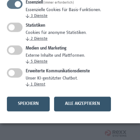
Essenziell
(immer erforderlich)
Administration, Wissenschaft/Forschung
Essenzielle Cookies für Basis-Funktionen.
↓
3
Dienste
Mitarbeiter*in Forschungs- und Projektekoordination –
Schwerpunkt Erasmus+
Statistiken
Cookies für anonyme Statistiken.
Wissenschaft/Forschung
↓
2
Dienste
Medien und Marketing
Laborassistenz Bioengineering
Externe Inhalte und Plattformen.
↓
5
Dienste
Wissenschaft/Forschung
Erweiterte Kommunikationsdienste
Expert*in für Schutzrechte und Verwertung
Unser KI-gestützter Chatbot.
↓
1
Dienst
Wissenschaft/Forschung
Assistenz der Forschungs- und Projektekoordination
SPEICHERN
ALLE AKZEPTIEREN
Administration