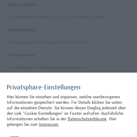
Administration
Mitarbeiter*in Restaurant - Küchenhilfe (Teilzeit)
Gastgewerbe
Mitarbeiter*in Restaurant - Küchenhilfe
Gastgewerbe
Mitarbeiter*in Programmkoordination &
Weiterbildungsmanagement (m/w/x)
Administration, Kaufmännische Berufe
Privatsphäre-Einstellungen
Hier können Sie einsehen und anpassen, welche userbezogenen
Mitarbeiter*in International Office - Mobilitätskoordination
Informationen gespeichert werden. Für Details klicken Sie unten
(Teilzeit)
auf die einzelnen Dienste. Sie können diesen Diaglog jederzeit über
den Link "Cookie-Einstellungen" im Footer aufrufen.
Ausführliche
Administration
Informationen erhalten Sie in der
Datenschutzerklärung
. Hier
gelangen Sie zum
Impressum
.
Mitarbeiter*in Forschungsdatenmanagement