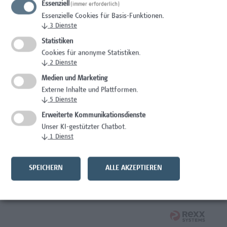
Essenziell
(immer erforderlich)
Administration, Wissenschaft/Forschung
Essenzielle Cookies für Basis-Funktionen.
↓
3
Dienste
Mitarbeiter*in Forschungs- und Projektekoordination –
Schwerpunkt Erasmus+
Statistiken
Cookies für anonyme Statistiken.
Wissenschaft/Forschung
↓
2
Dienste
Medien und Marketing
Laborassistenz Bioengineering
Externe Inhalte und Plattformen.
↓
5
Dienste
Wissenschaft/Forschung
Erweiterte Kommunikationsdienste
Expert*in für Schutzrechte und Verwertung
Unser KI-gestützter Chatbot.
↓
1
Dienst
Wissenschaft/Forschung
Assistenz der Forschungs- und Projektekoordination
SPEICHERN
ALLE AKZEPTIEREN
Administration