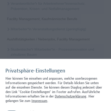
Verantwortliche*r für Arbeitnehmer*innenschutz,
Prävention, Krisen- und Notfallmanagement
Facility Management, Kaufmännische Berufe
Mitarbeiter*in Veranstaltungsdienst (geringfügig)
Aushilfstätigkeiten / Nebenjobs, Facility Management
Studentische*r Mitarbeiter*in - Prozessinnovation und
zirkuläres Bauen
Architektur/Bauingenieurwesen
Privatsphäre-Einstellungen
Mitarbeiter*in Forschungsdatenmanagement
Hier können Sie einsehen und anpassen, welche userbezogenen
Informationen gespeichert werden. Für Details klicken Sie unten
Administration, Wissenschaft/Forschung
auf die einzelnen Dienste. Sie können diesen Diaglog jederzeit über
den Link "Cookie-Einstellungen" im Footer aufrufen.
Ausführliche
Mitarbeiter*in Programmkoordination &
Informationen erhalten Sie in der
Datenschutzerklärung
. Hier
Weiterbildungsmanagement (m/w/x)
gelangen Sie zum
Impressum
.
Administration, Kaufmännische Berufe