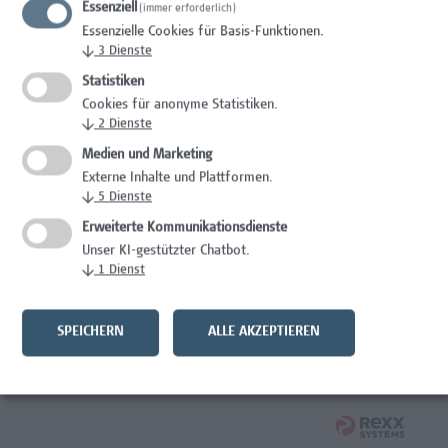
Essenziell
(immer erforderlich)
Essenzielle Cookies für Basis-Funktionen.
Mitarbeiter*in Studiengangsadministration
↓
3
Dienste
Administration
Statistiken
Cookies für anonyme Statistiken.
Mitarbeiter*in International Office - Mobilitätskoordination
↓
2
Dienste
(Teilzeit)
Medien und Marketing
Externe Inhalte und Plattformen.
Administration
↓
5
Dienste
Assistenz der Forschungs- und Projektekoordination
Erweiterte Kommunikationsdienste
Unser KI-gestützter Chatbot.
Administration
↓
1
Dienst
Mitarbeiter*in Studiengangsadministration
Elementarpädagogik
SPEICHERN
ALLE AKZEPTIEREN
Administration