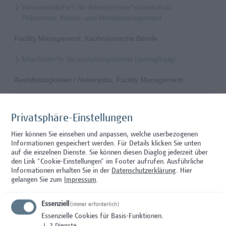
Verantwortliche*r für Arbeitnehmer*innenschutz,
Prävention, Krisen- und Notfallmanagement
Facility Management, Kaufmännische Berufe
Mitarbeiter*in Veranstaltungsdienst (geringfügig)
Aushilfstätigkeiten / Nebenjobs, Facility Management
Studentische*r Mitarbeiter*in - Prozessinnovation und
zirkuläres Bauen
Privatsphäre-Einstellungen
Architektur/Bauingenieurwesen
Hier können Sie einsehen und anpassen, welche userbezogenen
Informationen gespeichert werden. Für Details klicken Sie unten
Mitarbeiter*in Forschungsdatenmanagement
auf die einzelnen Dienste. Sie können diesen Diaglog jederzeit über
den Link "Cookie-Einstellungen" im Footer aufrufen.
Ausführliche
Informationen erhalten Sie in der
Datenschutzerklärung
. Hier
Administration, Wissenschaft/Forschung
gelangen Sie zum
Impressum
.
Mitarbeiter*in Studiengangsadministration
Essenziell
(immer erforderlich)
Administration
Essenzielle Cookies für Basis-Funktionen.