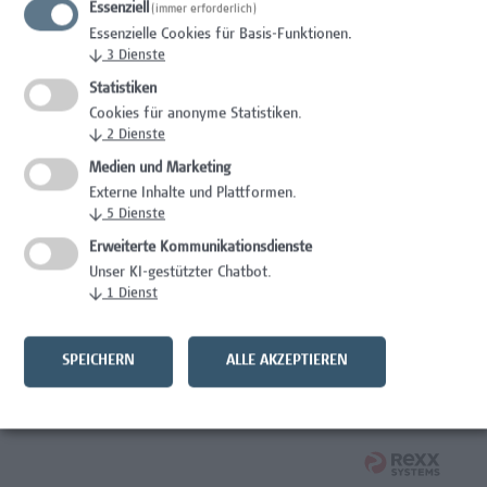
Essenziell
(immer erforderlich)
Essenzielle Cookies für Basis-Funktionen.
Mitarbeiter*in Studiengangsadministration
↓
3
Dienste
Administration
Statistiken
Cookies für anonyme Statistiken.
Mitarbeiter*in International Office - Mobilitätskoordination
↓
2
Dienste
(Teilzeit)
Medien und Marketing
Externe Inhalte und Plattformen.
Administration
↓
5
Dienste
Assistenz der Forschungs- und Projektekoordination
Erweiterte Kommunikationsdienste
Unser KI-gestützter Chatbot.
Administration
↓
1
Dienst
Mitarbeiter*in Studiengangsadministration
Elementarpädagogik
SPEICHERN
ALLE AKZEPTIEREN
Administration