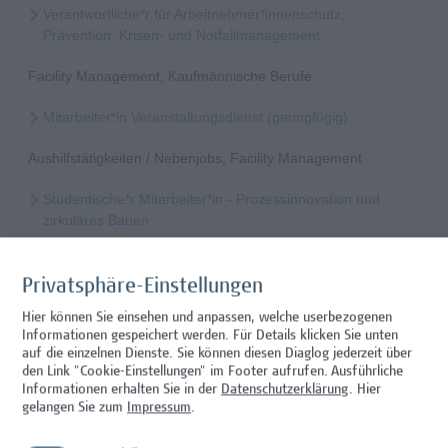
Verantwortliche*r für Arbeitnehmer*innenschutz,
Prävention, Krisen- und Notfallmanagement
Facility Management, Kaufmännische Berufe
Mitarbeiter*in Veranstaltungsdienst (geringfügig)
Aushilfstätigkeiten / Nebenjobs, Facility Management
Studentische*r Mitarbeiter*in - Prozessinnovation und
zirkuläres Bauen
Architektur/Bauingenieurwesen
Privatsphäre-Einstellungen
Mitarbeiter*in Forschungsdatenmanagement
Hier können Sie einsehen und anpassen, welche userbezogenen
Informationen gespeichert werden. Für Details klicken Sie unten
Administration, Wissenschaft/Forschung
auf die einzelnen Dienste. Sie können diesen Diaglog jederzeit über
den Link "Cookie-Einstellungen" im Footer aufrufen.
Ausführliche
Mitarbeiter*in Programmkoordination &
Informationen erhalten Sie in der
Datenschutzerklärung
. Hier
Weiterbildungsmanagement (m/w/x)
gelangen Sie zum
Impressum
.
Administration, Kaufmännische Berufe