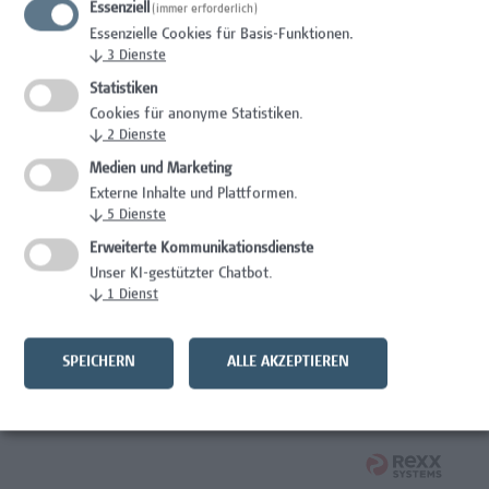
Essenziell
(immer erforderlich)
Mitarbeiter*in Studiengangsadministration
Essenzielle Cookies für Basis-Funktionen.
Elementarpädagogik
↓
3
Dienste
Administration
Statistiken
Cookies für anonyme Statistiken.
Mitarbeiter*in System Engineer / IT-Infrastruktur
↓
2
Dienste
Medien und Marketing
IT/Telekommunikation
Externe Inhalte und Plattformen.
↓
5
Dienste
Senior Lecturer - Angewandte Pflegewissenschaft
Erweiterte Kommunikationsdienste
Gesundheitsberufe, Hochschuldidaktik,
Unser KI-gestützter Chatbot.
Wissenschaft/Forschung
↓
1
Dienst
Senior Lecturer – Angewandte Pflegewissenschaft mit
Schwerpunkt Forschungscoaching
SPEICHERN
ALLE AKZEPTIEREN
Gesundheitsberufe, Hochschuldidaktik