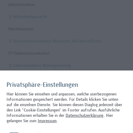
Administration
Wirtschaftsjurist*in
Rechtswesen
Systemadministrator Microsoft 365/Azure/Entra
IT/Telekommunikation
Laborassistenz Bioengineering
Wissenschaft/Forschung
Privatsphäre-Einstellungen
Mitarbeiter*in Studiengangsadministration
Hier können Sie einsehen und anpassen, welche userbezogenen
Informationen gespeichert werden. Für Details klicken Sie unten
Administration
auf die einzelnen Dienste. Sie können diesen Diaglog jederzeit über
den Link "Cookie-Einstellungen" im Footer aufrufen.
Ausführliche
Mitarbeiter*in Technischer Betrieb & Support
Informationen erhalten Sie in der
Datenschutzerklärung
. Hier
gelangen Sie zum
Impressum
.
Facility Management, Sonstiges